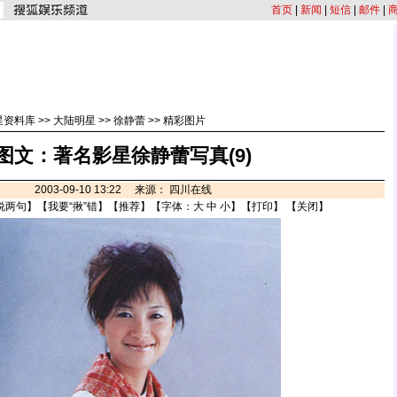
首页
|
新闻
|
短信
|
邮件
|
星资料库
>>
大陆明星
>>
徐静蕾
>>
精彩图片
图文：著名影星徐静蕾写真(9)
2003-09-10 13:22 来源： 四川在线
说两句
】【
我要“揪”错
】【
推荐
】【字体：
大
中
小
】【
打印
】 【
关闭
】