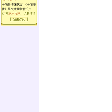
十问导演张艺谋-《十面埋
伏》里究竟埋着什么？
订阅
娱乐无限
，了解详情