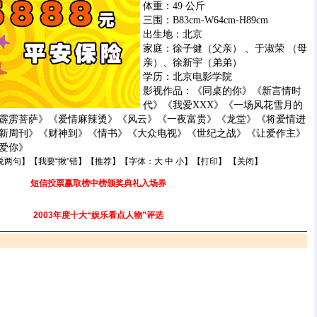
体重：49 公斤
三围：B83cm-W64cm-H89cm
出生地：北京
家庭：徐子健（父亲） 、于淑荣 （母
亲）、徐新宇（弟弟）
学历：北京电影学院
影视作品：《同桌的你》《新言情时
代》《我爱XXX》《一场风花雪月的
霹雳菩萨》《爱情麻辣烫》《风云》《一夜富贵》《龙堂》《将爱情进
新周刊》《财神到》《情书》《大众电视》《世纪之战》《让爱作主》
爱你》
说两句
】【
我要“揪”错
】【
推荐
】【字体：
大
中
小
】【
打印
】 【
关闭
】
短信投票赢取榜中榜颁奖典礼入场券
2003年度十大“娱乐看点人物”评选