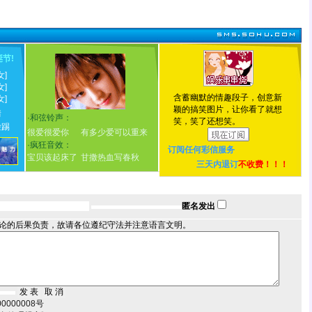
诞节
!
女]
女]
含蓄幽默的情趣段子，创意新
女]
颖的搞笑图片，让你看了就想
情
·
和弦铃声：
笑，笑了还想笑。
脸踢
很爱很爱你
有多少爱可以重来
·
疯狂音效：
订阅任何
彩信服务
宝贝该起床了
甘撒热血写春秋
三天内退订
不收费！！！
匿名发出
论的后果负责，故请各位遵纪守法并注意语言文明。
000008号