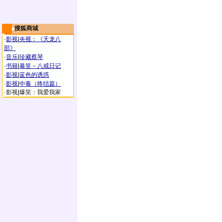
搜狐商城
·
影视
|
央视：《天龙八
部》
·
音乐
|
珍藏蔡琴
·
书籍
|
暴笑－八戒日记
·
影视
|
蓝色的诱惑
·
影视
|
中毒（终结篇）
·
影视
|
爆笑：我爱我家