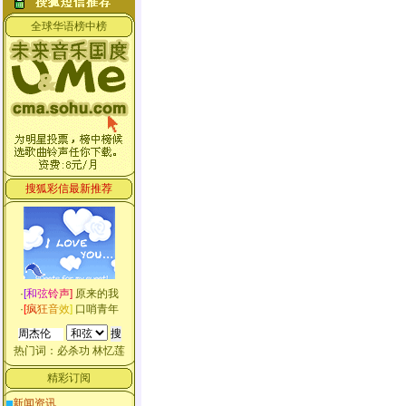
全球华语榜中榜
搜狐彩信最新推荐
·
[
和
弦
铃
声
]
原来的我
·
[
疯
狂
音
效
]
口哨青年
热门词：
必杀功
林忆莲
精彩订阅
新闻资讯