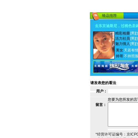
去东京迪斯尼，过桃色圣
精彩相册
[男]
[
活力社员
[男]
[
魅力情人
[男]
[
美女
天若有
帅哥
不帅照
请发表您的看法
用户：
您要为您所发的言
留言：
*经营许可证编号：京ICP00