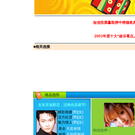
短信投票赢取榜中榜颁奖
2003年度十大“娱乐看点
■
相关连接
去东京迪斯尼，过桃色圣诞节
!
精彩相册
[男]
[女]
活力社员
[男]
[女]
魅力情人
[男]
[女]
美女
天若有情
·
和弦铃声：
帅哥
不帅照脸踢