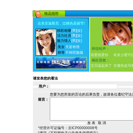
去东京迪斯尼，过桃色圣诞节
!
精彩相册
[男]
[女]
活力社员
[男]
[女]
魅力情人
[男]
[女]
美女
天若有情
·
和弦铃声：
帅哥
不帅照脸踢
很爱很爱你
有多少爱可
·
疯狂音效：
宝贝该起床了
甘撒热血写
请发表您的看法
用户：
您要为您所发的言论的后果负责，故请各位遵纪守法
留言：
*经营许可证编号：京ICP00000008号