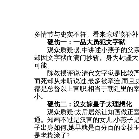
多情节与史实不符。看来琼瑶该补补
硬伤一：一品大员犯文字狱
观众质疑:剧中讲述小燕子的父亲
却因文字狱而满门抄斩。身为封疆大吏
可能。
陈教授评说:清代文字狱是比较严
而死却从未听说过,最多被牵连,而
都是总督以上官职,相当于朝廷里的宰
小。
硬伤二：汉女嫁皇子太理想化
观众质疑:太后居然让知画做正室,
通。知画不过是汉官的女儿,小燕子是
子出身如何,她早就是百分百的金枝玉
是老糊涂了?