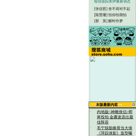
短信追踪美伊最新动态
[张信哲]
舍不得对不起
[陈慧珊]
怕你怕我怕
[那 英]
醒时作梦
本版最新内容
·
内地版<神雕侠侣>即
将投拍 金庸迷选出最
佳阵容
·
毛宁脱胎换骨当大侠
《萍踪侠影》造型曝