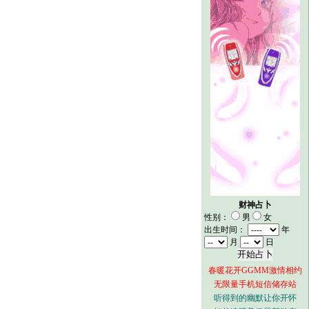
财神占卜
性别：
男
女
出生时间：
年
月
日
春暖花开GGMM激情相约
无限量手机短信储存站
听得到的幽默让你开怀