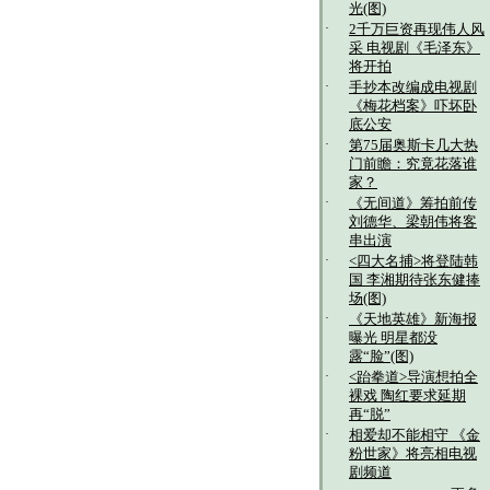
光(图)
·
2千万巨资再现伟人风
采 电视剧《毛泽东》
将开拍
·
手抄本改编成电视剧
《梅花档案》吓坏卧
底公安
·
第75届奥斯卡几大热
门前瞻：究竟花落谁
家？
·
《无间道》筹拍前传
刘德华、梁朝伟将客
串出演
·
<四大名捕>将登陆韩
国 李湘期待张东健捧
场(图)
·
《天地英雄》新海报
曝光 明星都没
露“脸”(图)
·
<跆拳道>导演想拍全
裸戏 陶红要求延期
再“脱”
·
相爱却不能相守 《金
粉世家》将亮相电视
剧频道