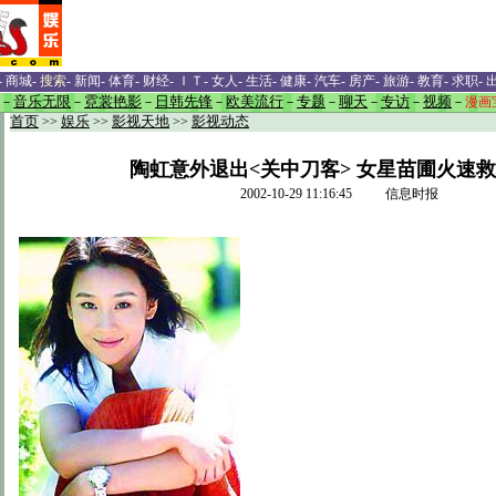
-
商城
-
搜索
-
新闻
-
体育
-
财经
-
ＩＴ
-
女人
-
生活
-
健康
-
汽车
-
房产
-
旅游
-
教育
-
求职
-
－
音乐无限
－
霓裳艳影
－
日韩先锋
－
欧美流行
－
专题
－
聊天
－
专访
－
视频
－
漫画
首页
>>
娱乐
>>
影视天地
>>
影视动态
陶虹意外退出<关中刀客> 女星苗圃火速救
2002-10-29 11:16:45 信息时报