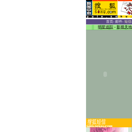
首页
-
邮件
-
短信
明星追踪
－
影视天地