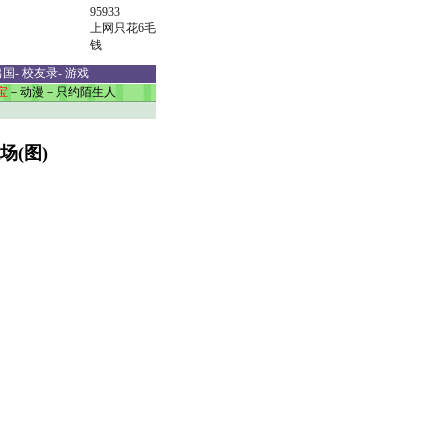
95933
上网只花6毛
钱
出国
-
校友录
-
游戏
宝
－
动漫
－
只约陌生人
场(图)