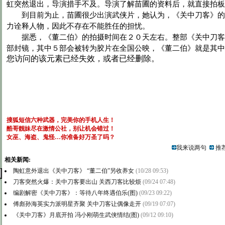
虹突然退出，导演措手不及。导演了解苗圃的资料后，就直接拍板
到目前为止，苗圃很少出演武侠片，她认为，《关中刀客》的
力诠释人物，因此不存在不能胜任的担忧。
据悉，《董二伯》的拍摄时间在２０天左右。整部《关中刀客
部封镜，其中５部会被转为胶片在全国公映，《董二伯》就是其中
搜狐短信六种武器，完美你的手机人生！
酷哥靓妹尽在激情公社，别让机会错过！
女巫、海盗、鬼怪…你准备好万圣了吗？
我来说两句
推荐
相关新闻:
陶虹意外退出《关中刀客》 “董二伯”另收养女
(10/28 09:53)
刀客突然火爆：关中刀客要出山 关西刀客比较烦
(09/24 07:48)
编剧解密《关中刀客》：等待八年终遇伯乐(图)
(09/23 09:22)
傅彪孙海英实力派明星齐聚 关中刀客让偶像走开
(09/19 07:07)
《关中刀客》月底开拍 冯小刚萌生武侠情结(图)
(09/12 09:10)