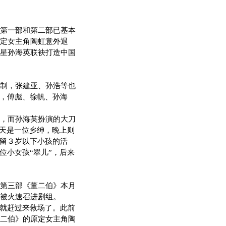
第一部和第二部已基本
定女主角陶虹意外退
星孙海英联袂打造中国
制，张建亚、孙浩等也
目，傅彪、徐帆、孙海
，而孙海英扮演的大刀
白天是一位乡绅，晚上则
要留３岁以下小孩的活
位小女孩“翠儿”，后来
第三部《董二伯》本月
被火速召进剧组。
就赶过来救场了。此前
二伯》的原定女主角陶