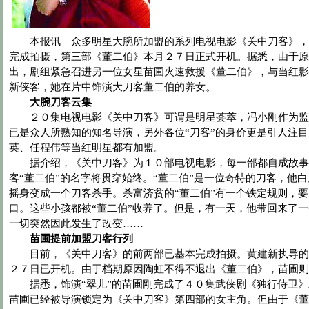
本报讯 众多明星大腕所加盟的系列电视电影《关中刀客》，
完成拍摄，第三部《董二伯》本月２７日正式开机。据悉，由于原
出，剧组紧急召进另一位女星苗圃火速救援《董二伯》，与当红影
新侠客，她在片中饰演大刀客董二伯的养女。
大腕刀客云集
２０集电视电影《关中刀客》可谓是明星荟萃，冯小刚作为监
已是众人所熟知的知名导演，另外各位“刀客”的身价更是引人注
英、任程伟等当红明星都有加盟。
据介绍，《关中刀客》为１０部电视电影，每一部都自成故事
客“董二伯”的名字将贯穿始终。“董二伯”是一位奇特的刀客，他
摇身变成一个刀客杀手。杀富济贫的“董二伯”有一个铁定规则，
口。这些小孩都被“董二伯”收养了。但是，有一天，他带回来了一
一切突然因此发生了改变……
苗圃提前加盟刀客行列
目前，《关中刀客》的前两部已基本完成拍摄。黄建新执导的
２７日已开机。由于档期原因陶虹不得不退出《董二伯》，苗圃则
据悉，饰演“翠儿”的苗圃刚完成了４０集武侠剧《独行侍卫》
苗圃已经被导演锁定为《关中刀客》第四部的女主角。但由于《董