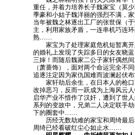
重任，并着力培养长子魏家宝（莫少
季豪和小姑子魏洋丽的强烈不满，家
当年被魏之林逐出工厂的张世保（于
主，利用家族矛盾，一连串机巧连环
熟……
家宝为了处理家庭危机短暂离开
的婚礼上发现了失踪多日的女友晓蓝
三婶！而随后魏家二公子家轩偶然间
（萧蔷饰），面对两个命运完全不同
追逐注定因为家仇国难而波澜起伏布
家轩劫后余生，在日本人的枪口
改掉恶习，反而一跃成为上海风云人
启华产业不惜作了汉奸，遭到了世人
系列的变故中，兄弟二人决定联手劫
下的圈套中……
历经无数劫难的家宝和周绮最后
周绮已经看破红尘心如止水……