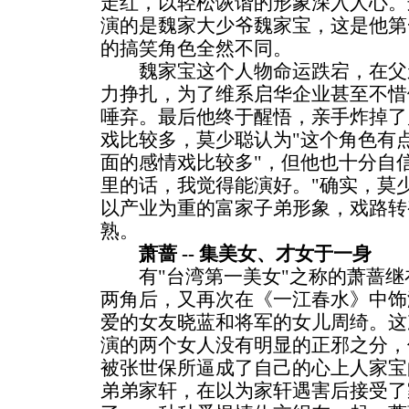
走红，以轻松诙谐的形象深入人心。
演的是魏家大少爷魏家宝，这是他第
的搞笑角色全然不同。
魏家宝这个人物命运跌宕，在父
力挣扎，为了维系启华企业甚至不惜
唾弃。最后他终于醒悟，亲手炸掉了
戏比较多，莫少聪认为"这个角色有
面的感情戏比较多"，但他也十分自
里的话，我觉得能演好。"确实，莫
以产业为重的富家子弟形象，戏路转
熟。
萧蔷 -- 集美女、才女于一身
有"台湾第一美女"之称的萧蔷继
两角后，又再次在《一江春水》中饰
爱的女友晓蓝和将军的女儿周绮。这
演的两个女人没有明显的正邪之分，
被张世保所逼成了自己的心上人家宝
弟弟家轩，在以为家轩遇害后接受了