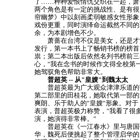
了……种种爱恨情仇交织在一起，萧
两个角色是有一定的挑战性、是有很
帘幽梦》中以刻画柔弱敏感女性形象
戏份更重，同时演绎命运截然不同的
余，为本剧增色不少。
萧蔷在台湾不仅是美女，还是才
发行，第一本书上了畅销书榜的榜首
祟；第二本出版后依然名列书榜前三
心，"我在念书的时候作文得全校第
她驾驭角色帮助非常大。
普超英 -- 从"皇嫂"到魏太太
普超英最为广大观众津津乐道的
第二部里的田桂花，她取代第一部的
爽朗、乐于助人的"皇嫂"形象。对
表演，普超英极力称赞，"我看了很
演，她演得非常棒。"
普超英在《一江春水》里与唐国
华，魏死后便挑起了整个管理启华的