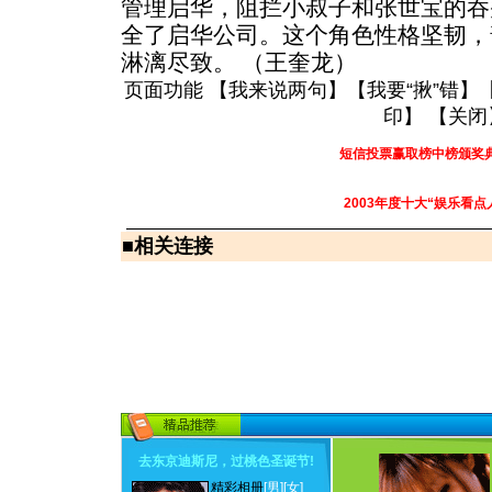
管理启华，阻拦小叔子和张世宝的吞
全了启华公司。这个角色性格坚韧，
淋漓尽致。 （王奎龙）
页面功能 【
我来说两句
】【
我要“揪”错
】
印
】 【
关闭
短信投票赢取榜中榜颁奖
2003年度十大“娱乐看点
■
相关连接
去东京迪斯尼，过桃色圣诞节
!
精彩相册
[男]
[女]