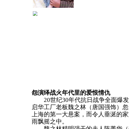
怨演绎战火年代里的爱恨情仇
20世纪30年代抗日战争全面爆发
启华工厂老板魏之林（唐国强饰）忽
上海的第一大悬案，而令人垂涎的家
雨飘摇之中。
魏之林精明强干的夫人陈菁华（