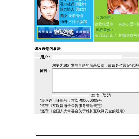
活力社员
[男]
[女]
魅力情人
[男]
[女]
美女
天若有情
·
和弦铃声：
帅哥
不帅照脸踢
很爱很爱你
有多少爱可
·
疯狂音效：
宝贝该起床了
甘撒热血写
请发表您的看法
用户：
您要为您所发的言论的后果负责，故请各位遵纪守法
留言：
*经营许可证编号：京ICP00000008号
*遵守《互联网电子公告服务管理规定》
*遵守《全国人大常委会关于维护互联网安全的规定》