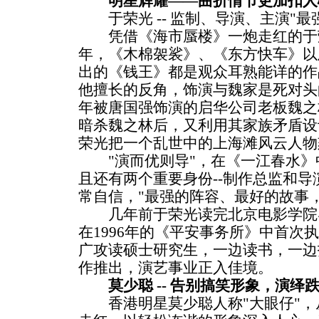
明星辉耀——曲折情节更加扣人
于荣光 -- 监制、导演、主演"最
凭借《海市蜃楼》一炮走红的于
年，《木棉袈裟》、《东方快车》以
出的《钱王》都是观众耳熟能详的作
他擅长的反角，饰演与魏家是死对头
年被唐国强饰演的启华公司老板魏之
暗杀魏之林后，又利用其家族矛盾设
荣光把一个乱世中的上海滩风云人物
"演而优则导"，在《一江春水》
且还有两个重要身份--制作总监和
常自信，"最强的阵容、最好的故事
几年前于荣光读完北京电影学院
在1996年的《平安事务所》中首次
广攻读硕士研究生，一边读书，一边
作推出，演艺事业正入佳境。
莫少聪 -- 告别搞笑形象，演绎
香港明星莫少聪人称"大眼仔"，