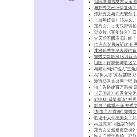
追随绯闻男友古天乐 
与郑秀文已旧情复炽？
传郑秀文与许志安分手 
《百年好合》郑秀文、
郑秀文、古天乐野蛮拍戏
贺岁片《百年好合》日
古天乐不回应旧绯闻 
传许志安另有新欢 郑秀
才对郑秀文发表爱的宣言
郑秀文新歌MTV以谋杀
组图：许志安与歌迷又
与黎明刘烨"陷入"三角
与“男人婆”来往甚密 
邀请郑秀文出席个唱 许
拍广告搭建百万温泉 郑
《无间道》郑秀文沦为配
刘德华“盛情邀请” 郑
对自己体重不满 郑秀文
“想去荒岛裸奔” 郑秀
歌坛十大骨感美女：郑
再度惹来“同性恋”传闻 
郑秀文公然相邀逛街? 
许志安新年想拍一部好