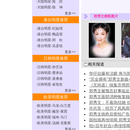
·
大陆明星-陈 好
·
大陆明星-陈 坤
更多>>
郑秀文精彩图片
港台明星推荐
·
港台明星-纪如璟
·
港台明星-陶晶莹
·
港台明星-阿 杜
·
港台明星-吴彦祖
更多>>
日韩明星推荐
相关报道
·
日韩明星-孙艺珍
·
日韩明星-曹承佑
华仔自爆有洁癖 将与
·
日韩明星-裴勇俊
“完全拥有”郑秀文新曲
·
日韩明星-崔智友
《无间道》续集弃用郑
更多>>
郑秀文被预言好事临近 
郑秀文面部消肿恢复靓样
欧美明星推荐
郑秀文：不着急结婚 但
·
欧美明星-马龙-白兰度
许志安：经历了风风雨雨
·
欧美明星-戴安-莱恩
郑秀文病愈后密拍广告 
·
欧美明星-瑞奇-马汀
因拍戏再传绯闻 郑秀文
·
欧美明星-汤姆-克鲁斯
拍<百年好合>再传绯
更多>>