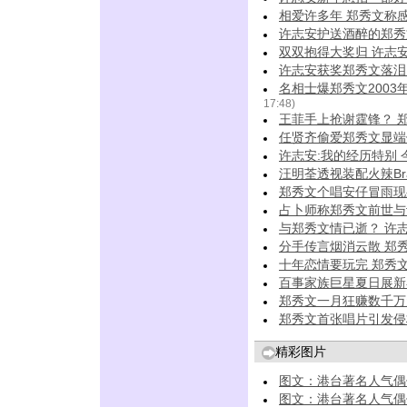
相爱许多年 郑秀文称
许志安护送酒醉的郑秀文
双双抱得大奖归 许志
许志安获奖郑秀文落泪
名相士爆郑秀文200
17:48)
王菲手上抢谢霆锋？ 郑
任贤齐偷爱郑秀文显端倪
许志安:我的经历特别 
汪明荃透视装配火辣Br
郑秀文个唱安仔冒雨现
占卜师称郑秀文前世与
与郑秀文情已逝？ 许
分手传言烟消云散 郑秀
十年恋情要玩完 郑秀
百事家族巨星夏日展新
郑秀文一月狂赚数千万
郑秀文首张唱片引发侵
精彩图片
图文：港台著名人气偶
图文：港台著名人气偶