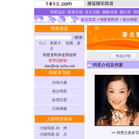
明星追踪
影视天地
音乐无限
极酷动漫
图片库
明
|
|
|
|
|
娱乐首页
>
明星资料库
>
港台明星
明星搜索
著 名 
热点：
奥斯卡
、
组图
、
新
片
明星资料库使用说明
作品介绍
管理员邮箱：
明星介绍及档案
star@vip.sohu.net
明星库导航
内地大腕
港台明星
欧美巨星
日韩偶像
大陆明星推荐
·
大陆明星-刘 烨
>>
郑秀文更多写
·
大陆明星-邵 兵