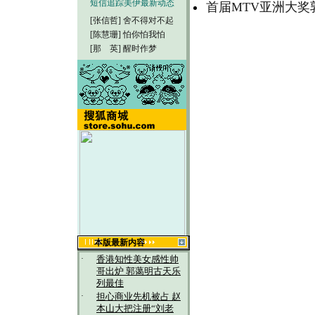
短信追踪美伊最新动态
首届MTV亚洲大奖
[张信哲]
舍不得对不起
[陈慧珊]
怕你怕我怕
[那 英]
醒时作梦
本版最新内容
·
香港知性美女感性帅
哥出炉 郭蔼明古天乐
列最佳
·
担心商业先机被占 赵
本山大把注册“刘老