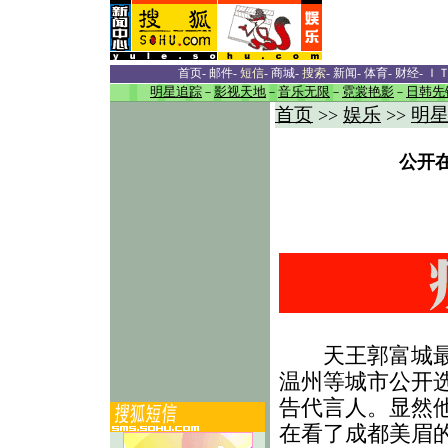
首页
-
邮件
-
短信
-
商城
-
搜索
-
新闻
-
体育
-
财经
-
Ｉ
明星追踪
－
影视天地
－
音乐无限
－
霓裳艳影
－
日韩先
首页
娱乐
明
>>
>>
公开在
天王郭富城最近
温州等城市公开
告代言人。显然
在看了成都美眉的