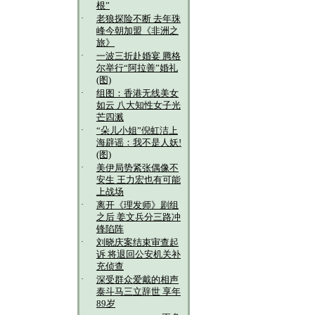
根”
·
老狼探险不断 去年珠
峰今朝加盟《非洲之
旅》
·
一波三折赴婚宴 腾格
尔举行“阿拉善”婚礼
(图)
·
组图：香港无线美女
如云 八大知性女子光
芒四溅
·
“朵儿小姐”倪虹洁上
海辟谣：我不是人妖!
(图)
·
美伊局势紧张偶像不
安生 王力宏也有可能
上战场
·
离开《理发师》剧组
之后 姜文兵分三路冲
锋陷阵
·
刘晓庆案结束审查起
诉 将退回公安机关补
充侦查
·
深受群众爱戴的相声
泰斗马三立辞世 享年
89岁