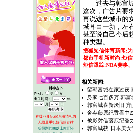
过去与郭富城合
这次，广告片要
再说这些城市的
城耳目一新，左
甚至说自己今后
种类型。
搜狐短信体育新闻:
都市手机新时尚:短信
短信跟踪:NBA赛事
相关新闻:
财神占卜
留郭富城在家过夜
性别：
男
女
身家七百多万 郭富
出生时间：
年
月
日
郭富城喜新厌旧 
舍弃藤原纪香看中
春暖花开GGMM激情相约
被影射借藤原纪香炒
无限量手机短信储存站
郭富城获"日本美女
听得到的幽默让你开怀