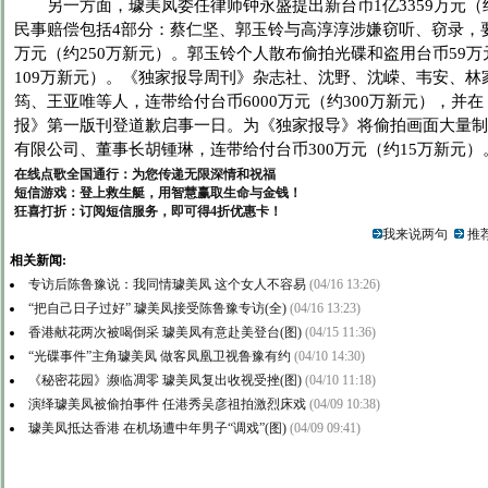
另一方面，璩美凤委任律师钟永盛提出新台币1亿3359万元（约
民事赔偿包括4部分：蔡仁坚、郭玉铃与高淳淳涉嫌窃听、窃录，要
万元（约250万新元）。郭玉铃个人散布偷拍光碟和盗用台币59万元
109万新元）。《独家报导周刊》杂志社、沈野、沈嵘、韦安、林
筠、王亚唯等人，连带给付台币6000万元（约300万新元），并
报》第一版刊登道歉启事一日。为《独家报导》将偷拍画面大量制
有限公司、董事长胡锺琳，连带给付台币300万元（约15万新元）。
在线点歌全国通行：为您传递无限深情和祝福
短信游戏：登上救生艇，用智慧赢取生命与金钱！
狂喜打折：订阅短信服务，即可得4折优惠卡！
我来说两句
推荐
相关新闻:
专访后陈鲁豫说：我同情璩美凤 这个女人不容易
(04/16 13:26)
“把自己日子过好” 璩美凤接受陈鲁豫专访(全)
(04/16 13:23)
香港献花两次被喝倒采 璩美凤有意赴美登台(图)
(04/15 11:36)
“光碟事件”主角璩美凤 做客凤凰卫视鲁豫有约
(04/10 14:30)
《秘密花园》濒临凋零 璩美凤复出收视受挫(图)
(04/10 11:18)
演绎璩美凤被偷拍事件 任港秀吴彦祖拍激烈床戏
(04/09 10:38)
璩美凤抵达香港 在机场遭中年男子“调戏”(图)
(04/09 09:41)