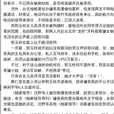
却表示，不记得在被偷拍前，是否有拔罐并且被弄伤。
另外，台北地检署侦办璩美凤遭偷拍案时，也发现两支不明电
频通话，经查证，电话均出自于新竹市政府庶务单位，因此检方向
电话的使用者身分，不排除是共犯，已深入追查。
而郭玉铃女儿高淳淳在被拘捕时，拨电话叫女同学湮灭证据的
查的范围，包括陪同蔡、郭两人共赴台北市“龙轩”牙科观看璩女
无泪水的泣声庭上回答问题
郭玉铃在庭上以干眼泪答辩。
一开庭，郭玉铃就开始以没有眼泪的哭泣声回答问题。但，她
美凤的文化局长办公室、私人宝马轿车、淡水住处和手机，装有针
器材，但否认盗领璩的59万台币（约3万新元）。
不过，对于这么做的动机何在，郭玉铃却不愿作答，而是在庭
害璩小姐、请法官谅解、不想再讲”带过。
只有在女儿高淳淳是否涉案时，她才大声说：“没有！”。
蔡仁坚在庭上否认和郭玉铃共谋偷拍、窃录璩美凤的不公开活
林则宇等6人出庭作证。
《独家报导》沈野等人被控散播色情光碟、妨害公务部分，全
她说，有关《独家报导周刊》璩美凤性爱光碟相关文字报道，全部
光碟也是她的决定。沈野等其他《独家报导》涉案被告则全部否认
事实。