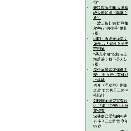
根”
·
老狼探险不断 去年珠
峰今朝加盟《非洲之
旅》
·
一波三折赴婚宴 腾格
尔举行“阿拉善”婚礼
(图)
·
组图：香港无线美女
如云 八大知性女子光
芒四溅
·
“朵儿小姐”倪虹洁上
海辟谣：我不是人妖!
(图)
·
美伊局势紧张偶像不
安生 王力宏也有可能
上战场
·
离开《理发师》剧组
之后 姜文兵分三路冲
锋陷阵
·
刘晓庆案结束审查起
诉 将退回公安机关补
充侦查
·
深受群众爱戴的相声
泰斗马三立辞世 享年
89岁