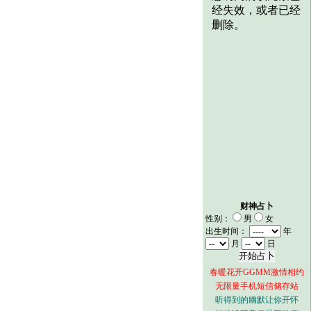
财神占卜
性别：
男
女
出生时间：
年
月
日
春暖花开GGMM激情相约
无限量手机短信储存站
听得到的幽默让你开怀