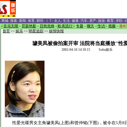
-
商城
-
搜索
-
新闻
-
体育
-
财经
-
ＩＴ
-
女人
-
生活
-
健康
-
汽车
-
房产
-
旅游
-
教育
-
求职
-
－
音乐无限
－
霓裳艳影
－
日韩先锋
－
欧美流行
－
专题
－
聊天
－
专访
－
视频
－
漫画
首页
>>
娱乐
>>
明星追踪
>>
娱情快报
璩美凤被偷拍案开审 法院将当庭播放"性
2002-04-16 14:18:15 Sohu娱乐
性爱光碟男女主角璩美凤(上图)和曾仲铭(下图)，被令在5月8