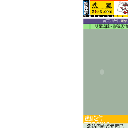
首页
-
邮件
-
短信
明星追踪
－
影视天地