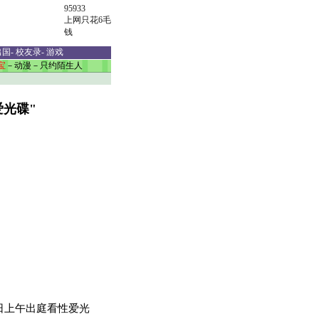
95933
上网只花6毛
钱
出国
-
校友录
-
游戏
宝
－
动漫
－
只约陌生人
爱光碟"
日上午出庭看性爱光