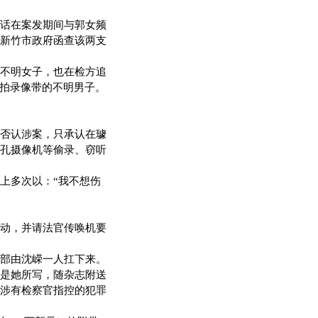
话在案发期间与郭女频
新竹市政府函查该两支
不明女子，也在检方追
偷拍录像带的不明男子。
否认涉案，只承认在璩
孔摄像机等偷录、窃听
上多次以：“我不想伤
动，并请法官传唤机要
部由沈嵘一人扛下来。
是她所写，随杂志附送
涉有检察官指控的犯罪