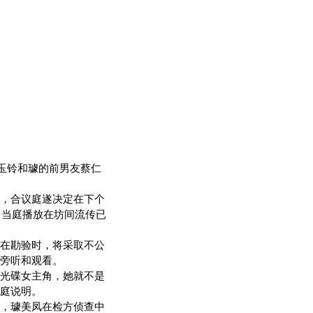
玉铃和璩的前男友蔡仁
，合议庭遂决定在下个
，当庭播放在坊间流传已
在勘验时，将采取不公
旁听和观看。
光碟女主角，她就不是
庭说明。
，璩美凤在检方侦查中