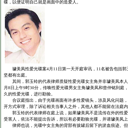
碟，以便证明自己就是画面中的造爱人。
璩美凤性爱光碟案4月11日第一天开庭审讯，11名被告包括郭
坚都有出庭。
其间，郭玉铃的代表律师质疑性爱光碟女主角并非璩美凤本人
月8日上午9时30分，传唤性爱光碟男女主角璩美凤和曾仲铭到庭
久的性爱光碟，进行勘验。
合议庭指出，由于光碟画面有许多性爱镜头，涉及风化问题，
开方式审理，除了诉讼相关当事人之外，其他人都不能留在法庭内
郭玉铃的代表律师在庭上说，如果璩美凤不是流传在外的性爱
受害人，依法不能提出告诉，所以有必要勘验光碟，并请璩美凤上
律师也说，光碟中女主角的背部有拔罐后留下的淤血痕迹。但