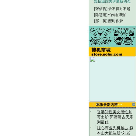
短信追踪美伊最新动态
[张信哲]
舍不得对不起
[陈慧珊]
怕你怕我怕
[那 英]
醒时作梦
本版最新内容
·
香港知性美女感性帅
哥出炉 郭蔼明古天乐
列最佳
·
担心商业先机被占 赵
本山大把注册“刘老