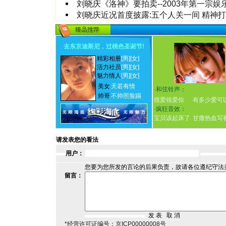
刘晓庆《洛神》要拍卖--2003年第一宗娱
刘晓庆近况首度披露:五个人关一间 精神
去东京迪斯尼，过桃色圣诞节
!
精彩相册
[男]
[女]
活力社员
[男]
[女]
魅力情人
[男]
[女]
美女
天若有情
·
和弦铃声：
帅哥
不帅照脸踢
很爱很爱你
有多少爱可
·
疯狂音效：
宝贝该起床了
甘撒热血写
请发表您的看法
用户：
您要为您所发的言论的后果负责，故请各位遵纪守法
留言：
*经营许可证编号：京ICP00000008号