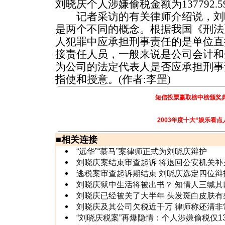
刘晓庆个人涉嫌偷税金额为137792.5
记者采访的有关律师介绍说，刘
是两个不同的概念。根据我国《刑法
人犯罪中应承担刑事责任的是单位直
接责任人员，一般来说是公司会计和
为公司的法定代表人是否应承担刑事
指使和授意。(作者:李罡)
短信投票赢取榜中榜颁奖
2003年度十大“娱乐看点
■
相关连接
“远华”“慕马”案律师正式为刘晓庆辩护
刘晓庆案结束审查起诉 将退回公安机关补
逃税案审查起诉期结束 刘晓庆选定四位辩
刘晓庆狱中生活将被出书？ 知情人三缄其
刘晓庆已经被关了大半年 头发斑白皮肤有
刘晓庆及其公司欠税近千万 律师称还清非
“刘晓庆税案”再爆隐情：个人涉嫌偷税仅1