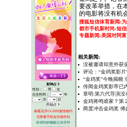
要改革举措，在
的电影将没有机
搜狐短信体育新闻:
都市手机新时尚:短信
专题新闻:美国对阿
相关新闻:
没被邀请却意外获
评论：“金鸡奖影片
“金鸡奖”今晚揭晓
财神占卜
传闻金鸡奖影帝已
性别：
男
女
章明:第六代导演没
出生时间：
年
月
日
金鸡将鸣谁家？第
两度冲击金鸡奖 傅
春暖花开GGMM激情相约
无限量手机短信储存站
听得到的幽默让你开怀