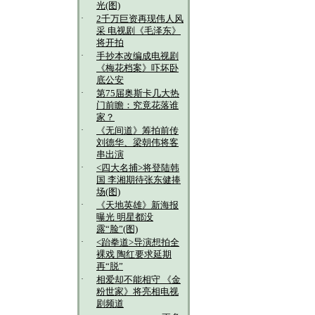
光(图)
·
2千万巨资再现伟人风
采 电视剧《毛泽东》
将开拍
·
手抄本改编成电视剧
《梅花档案》吓坏卧
底公安
·
第75届奥斯卡几大热
门前瞻：究竟花落谁
家？
·
《无间道》筹拍前传
刘德华、梁朝伟将客
串出演
·
<四大名捕>将登陆韩
国 李湘期待张东健捧
场(图)
·
《天地英雄》新海报
曝光 明星都没
露“脸”(图)
·
<跆拳道>导演想拍全
裸戏 陶红要求延期
再“脱”
·
相爱却不能相守 《金
粉世家》将亮相电视
剧频道