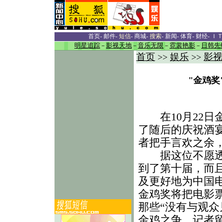
首页
-
邮件
-
短信
-
商城
-
搜索
-
新闻
-
体育
-
财经
-
Ｉ
明星追踪
－
影视天地
－
音乐无限
－
霓裳艳影
－
日韩先
首页
娱乐
影
>>
>>
"金鸡奖
在10月22日
了随后的庆祝酒
者把手言欢之余
据这位不愿透露
到了第十届，而
及更好地为中国
金鸡奖将把电影
那些“没有与观众
金鸡之争。记者