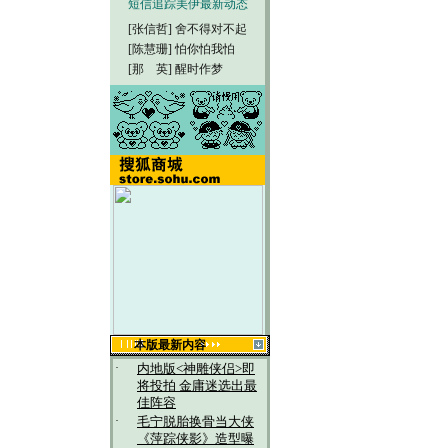
短信追踪美伊最新动态
[张信哲]
舍不得对不起
[陈慧珊]
怕你怕我怕
[那 英]
醒时作梦
本版最新内容
·
内地版<神雕侠侣>即
将投拍 金庸迷选出最
佳阵容
·
毛宁脱胎换骨当大侠
《萍踪侠影》造型曝