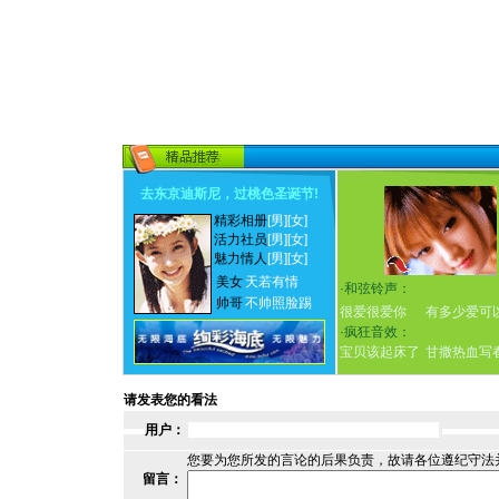
去东京迪斯尼，过桃色圣诞节
!
精彩相册
[男]
[女]
活力社员
[男]
[女]
魅力情人
[男]
[女]
美女
天若有情
·
和弦铃声：
帅哥
不帅照脸踢
很爱很爱你
有多少爱可
·
疯狂音效：
宝贝该起床了
甘撒热血写
请发表您的看法
用户：
您要为您所发的言论的后果负责，故请各位遵纪守法
留言：