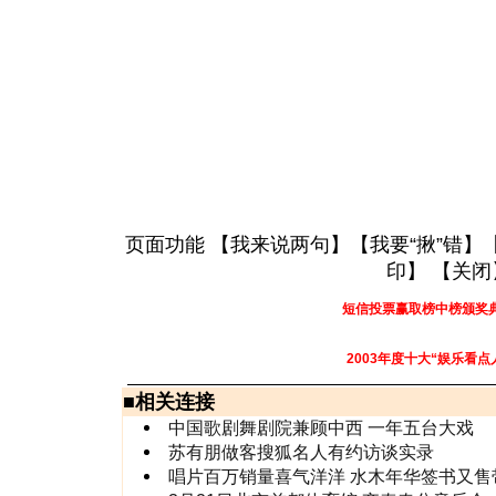
页面功能 【
我来说两句
】【
我要“揪”错
】
印
】 【
关闭
短信投票赢取榜中榜颁奖
2003年度十大“娱乐看点
■
相关连接
中国歌剧舞剧院兼顾中西 一年五台大戏
苏有朋做客搜狐名人有约访谈实录
唱片百万销量喜气洋洋 水木年华签书又售带