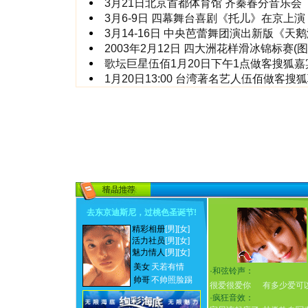
3月21日北京首都体育馆 齐秦春分音乐会
3月6-9日 四幕舞台喜剧《托儿》在京上演
3月14-16日 中央芭蕾舞团演出新版《天
2003年2月12日 四大洲花样滑冰锦标赛(图
歌坛巨星伍佰1月20日下午1点做客搜狐
1月20日13:00 台湾著名艺人伍佰做客搜
去东京迪斯尼，过桃色圣诞节
!
精彩相册
[男]
[女]
活力社员
[男]
[女]
魅力情人
[男]
[女]
美女
天若有情
·
和弦铃声：
帅哥
不帅照脸踢
很爱很爱你
有多少爱可
·
疯狂音效：