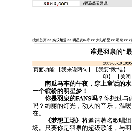
搜狐首页
>>
娱乐频道
>>
明星资料库
>>
大陆明星
>>
羽泉
>>
谁是羽泉的“最
2003-06-10 10:
页面功能 【
我来说两句
】【
我要“揪”错
】
印
】 【
关闭
南瓜马车的午夜，穿上童话的水
一个缤纷的明星梦！
你是羽泉的FANS吗？
你想过与
吗？绚丽的灯光，动人的音乐，温暖
在。
《梦想工场》
将邀请著名歌唱组
场。只要你是羽泉的超级歌迷，与羽