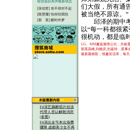
短信追踪美伊最新动态
们大假，所有通
[张信哲]
舍不得对不起
被当绝不原谅。”
[陈慧珊]
怕你怕我怕
[那 英]
醒时作梦
邱泽的期中考今
以“每一科都很紧
很机动，都是临
GG、MM邂逅激情公社，共叙
那英高峰,刘晓庆,刘嘉玲…星事
最新最精彩，情趣笑话库，每天
本版最新内容
·
F4演艺藕断唱片丝连
代理人否认解散消息
(多图)
·
F4演出全亏本出场费
骤降 成都美少女不再