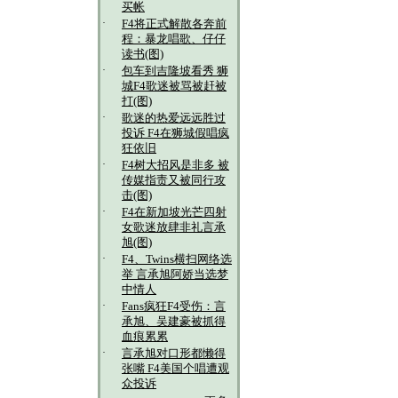
买帐
·
F4将正式解散各奔前
程：暴龙唱歌、仔仔
读书(图)
·
包车到吉隆坡看秀 狮
城F4歌迷被骂被赶被
打(图)
·
歌迷的热爱远远胜过
投诉 F4在狮城假唱疯
狂依旧
·
F4树大招风是非多 被
传媒指责又被同行攻
击(图)
·
F4在新加坡光芒四射
女歌迷放肆非礼言承
旭(图)
·
F4、Twins横扫网络选
举 言承旭阿娇当选梦
中情人
·
Fans疯狂F4受伤：言
承旭、吴建豪被抓得
血痕累累
·
言承旭对口形都懒得
张嘴 F4美国个唱遭观
众投诉