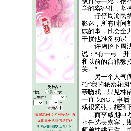
被打得半死，根
学的窦智孔，坚
仔仔周渝民的期
影迷，所有时间
试的事，他会全
干扰他准备功课
许玮伦下周法文
说：“有一点，
和以前的台籍教
关。”
另一个人气偶像
拍“我的秘密花园
财神占卜
亲吻戏，只见林
性别：
男
女
出生时间：
年
一直吃NG，事后
月
日
戏很紧张，想到
而李威期中考已
春暖花开GGMM激情相约
无限量手机短信储存站
担任选美嘉宾，
听得到的幽默让你开怀
师弟妹姚元浩、