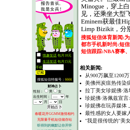
Minogue，穿
见，还乘坐大型
Eminem获最佳H
Limp Bizi
搜狐短信体育新闻:
都市手机新时尚:短信
短信跟踪:NBA赛事
相关新闻:
从900万飙至120
美佛州炭疽热传染病
财神占卜
拉丁美女珍妮佛·
性别：
男
女
出生时间：
年
珍妮佛·洛佩兹宣言
月
日
珍妮佛在玩弄媒体 
最性感的女人要嫁
春暖花开GGMM激情相约
无限量手机短信储存站
"我是很传统的"美
听得到的幽默让你开怀