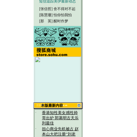
短信追踪美伊最新动态
[张信哲]
舍不得对不起
[陈慧珊]
怕你怕我怕
[那 英]
醒时作梦
本版最新内容
·
香港知性美女感性帅
哥出炉 郭蔼明古天乐
列最佳
·
担心商业先机被占 赵
本山大把注册“刘老