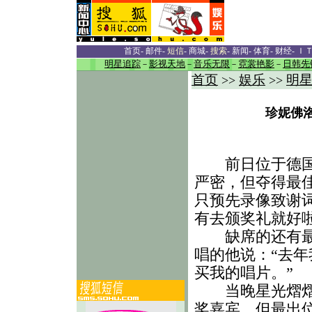
首页
-
邮件
-
短信
-
商城
-
搜索
-
新闻
-
体育
-
财经
-
Ｉ
明星追踪
－
影视天地
－
音乐无限
－
霓裳艳影
－
日韩先
首页
娱乐
明
>>
>>
珍妮佛
前日位于德国举
严密，但夺得最
只预先录像致谢
有去颁奖礼就好啦
缺席的还有最佳
唱的他说：“去
买我的唱片。”
当晚星光熠熠，
奖嘉宾。但最出位