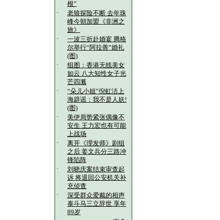
根”
·
老狼探险不断 去年珠
峰今朝加盟《非洲之
旅》
·
一波三折赴婚宴 腾格
尔举行“阿拉善”婚礼
(图)
·
组图：香港无线美女
如云 八大知性女子光
芒四溅
·
“朵儿小姐”倪虹洁上
海辟谣：我不是人妖!
(图)
·
美伊局势紧张偶像不
安生 王力宏也有可能
上战场
·
离开《理发师》剧组
之后 姜文兵分三路冲
锋陷阵
·
刘晓庆案结束审查起
诉 将退回公安机关补
充侦查
·
深受群众爱戴的相声
泰斗马三立辞世 享年
89岁