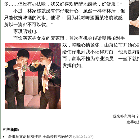
多……但没有办法啦，我又好喜欢醉醉地感觉，好舒服！”
不过，林家栋就没有伟仔般开心，虽然一样杯杯清，但
只能饮扮啤酒的汽水。他谓：“因为我对啤酒面某物质敏感，
所以一滴都不可以饮。”
家琪唔过电
而饰演家栋女友的麦家琪，首次有机会跟梁朝伟拍对手
戏，整晚
心情紧张，由落位前开始心
给伟仔电到我不记得对白，他真是好
而，家琪不愧为专业演员，一坐下就
发挥自如。
我来补充两句
发手机
相关新闻:
舒淇莫文蔚拍戏挂彩 王晶传授治病秘方
(08/15 12:37)