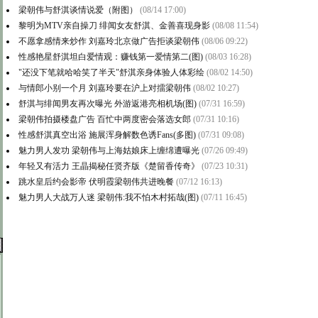
梁朝伟与舒淇谈情说爱（附图）
(08/14 17:00)
黎明为MTV亲自操刀 绯闻女友舒淇、金善喜现身影
(08/08 11:54)
不愿拿感情来炒作 刘嘉玲北京做广告拒谈梁朝伟
(08/06 09:22)
性感艳星舒淇坦白爱情观：赚钱第一爱情第二(图)
(08/03 16:28)
"还没下笔就哈哈笑了半天"舒淇亲身体验人体彩绘
(08/02 14:50)
与情郎小别一个月 刘嘉玲要在沪上对擂梁朝伟
(08/02 10:27)
舒淇与绯闻男友再次曝光 外游返港亮相机场(图)
(07/31 16:59)
梁朝伟拍摄楼盘广告 百忙中两度密会落选女郎
(07/31 10:16)
性感舒淇真空出浴 施展浑身解数色诱Fans(多图)
(07/31 09:08)
魅力男人发功 梁朝伟与上海姑娘床上缠绵遭曝光
(07/26 09:49)
年轻又有活力 王晶揭秘任贤齐版《楚留香传奇》
(07/23 10:31)
跳水皇后约会影帝 伏明霞梁朝伟共进晚餐
(07/12 16:13)
魅力男人大战万人迷 梁朝伟:我不怕木村拓哉(图)
(07/11 16:45)