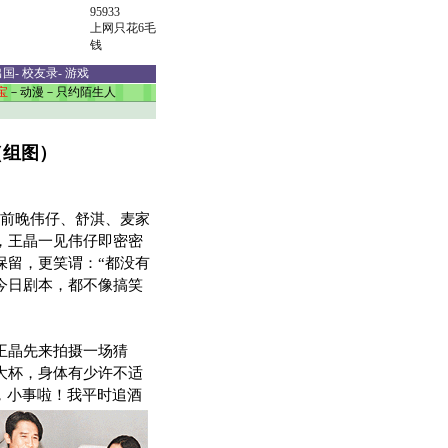
95933
上网只花6毛
钱
出国
-
校友录
-
游戏
宝
－
动漫
－
只约陌生人
（组图）
前
晚伟仔、舒淇、麦家
，王晶一见伟仔即密密
保留，更笑谓：“都没有
今日剧本，都不像搞笑
晶先来拍摄一场猜
一大杯，身体有少许不适
，小事啦！我平时追酒