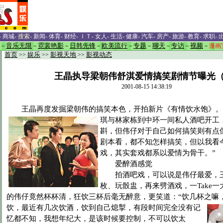
-
商城
-
搜索
-
新闻
-
体育
-
财经
-
ＩＴ
-
女人
-
生活
-
健康
-
汽车
-
房产
-
旅游
-
教育
-
求职
-
－
音乐无限
－
霓裳艳影
－
日韩先锋
－
欧美流行
－
专题
－
聊天
－
专访
－
视频
－
漫画
首页
>>
娱乐
>>
影视天地
>>
影视动态
王晶执导梁朝伟舒淇爱情搞笑剧情节曝光
2001-08-15 14:38:19
王晶再度发掘梁朝伟的搞笑本色，开拍新片《有情饮水饱》。
琪与林家栋到中环一间私人酒吧开工
斟，但伟仔对于自己如何搞笑则有点
剧本看，都不知怎样搞笑，但以我看
戏，其实套戏都系以爱情为骨干。”
爱醉酒感觉
拍酒吧戏，可以说是伟仔最爱，王
枚、玩骰盅，再来劈酒戏，一Take
的伟仔竟然杯杯清，狂饮三杯后毫无醉意，更笑道：“饮几杯之嘛
饮，最
近有几次饮酒，饮到自己熄掣，有段时间完全没有记
忆都不知，我想年纪大，是该时候要控制，不可以饮太