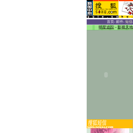
首页
-
邮件
-
短信
明星追踪
－
影视天地