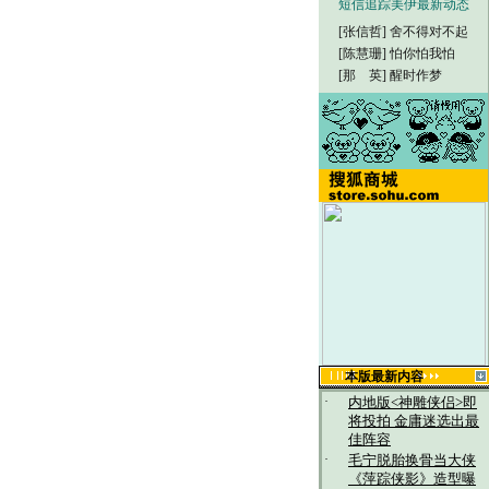
短信追踪美伊最新动态
[张信哲]
舍不得对不起
[陈慧珊]
怕你怕我怕
[那 英]
醒时作梦
本版最新内容
·
内地版<神雕侠侣>即
将投拍 金庸迷选出最
佳阵容
·
毛宁脱胎换骨当大侠
《萍踪侠影》造型曝