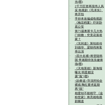
光(图)
·
2千万巨资再现伟人风
采 电视剧《毛泽东》
将开拍
·
手抄本改编成电视剧
《梅花档案》吓坏卧
底公安
·
第75届奥斯卡几大热
门前瞻：究竟花落谁
家？
·
《无间道》筹拍前传
刘德华、梁朝伟将客
串出演
·
<四大名捕>将登陆韩
国 李湘期待张东健捧
场(图)
·
《天地英雄》新海报
曝光 明星都没
露“脸”(图)
·
<跆拳道>导演想拍全
裸戏 陶红要求延期
再“脱”
·
相爱却不能相守 《金
粉世家》将亮相电视
剧频道