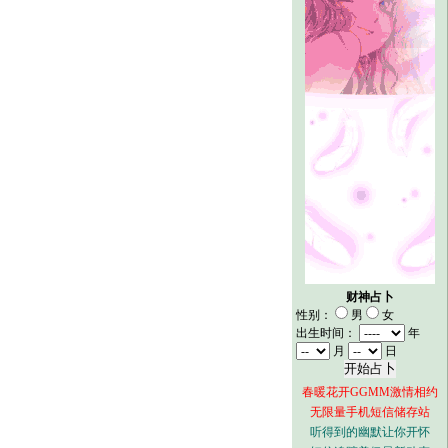
财神占卜
性别：
男
女
出生时间：
年
月
日
春暖花开GGMM激情相约
无限量手机短信储存站
听得到的幽默让你开怀