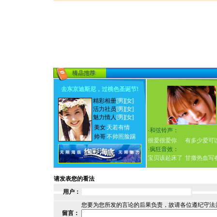
去东京迪斯尼，过桃色圣诞节
!
精彩相册
[男]
[女]
活力社员
[男]
[女]
魅力情人
[男]
[女]
美女
天若有情
·
和弦铃声：
帅哥
不帅照脸踢
很爱很爱你
有多少爱可
·
疯狂音效：
宝贝该起床了
甘撒热血写
请发表您的看法
用户：
您要为您所发的言论的后果负责，故请各位遵纪守法
留言：