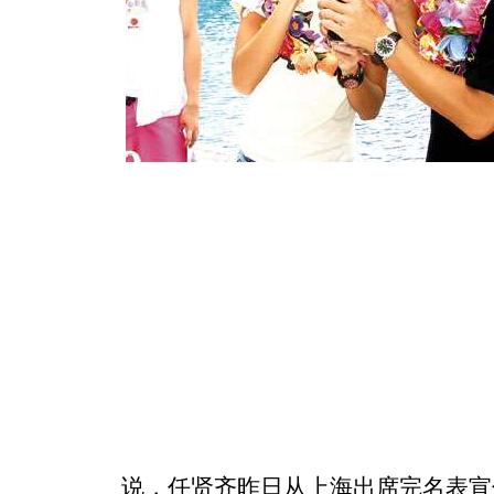
说，任贤齐昨日从上海出席完名表宣