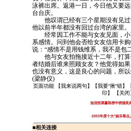
泳裤出席。返港一日，今日他又要远
台台庆。
他叹谓已经有三个星期没有见过
他以前半年都没有回过台湾的家里。
经常因工作不能与女友见面，小
系感情。问到他会否给女友信用卡购
说：“感情不是用钱维系，我不是包二
他与女友拍拖接近十二年，打算
者结婚后谁来照顾女友？他觉得如果
也没有意义，这是良心的问题，所以
(梁静仪)
页面功能 【
我来说两句
】【
我要“揪”错
】
印
】 【
关闭
短信投票赢取榜中榜颁奖
2003年度十大“娱乐看点
■
相关连接