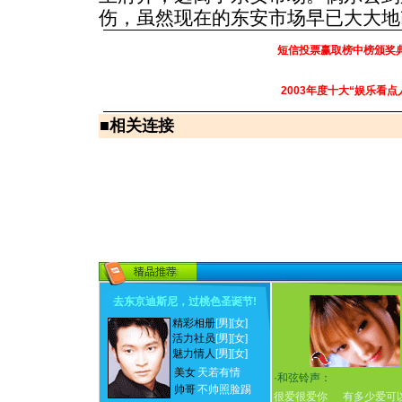
伤，虽然现在的东安市场早已大大地
短信投票赢取榜中榜颁奖
2003年度十大“娱乐看点
■
相关连接
去东京迪斯尼，过桃色圣诞节
!
精彩相册
[男]
[女]
活力社员
[男]
[女]
魅力情人
[男]
[女]
美女
天若有情
·
和弦铃声：
帅哥
不帅照脸踢
很爱很爱你
有多少爱可