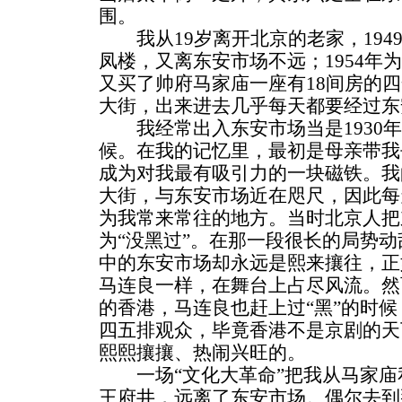
围。
我从19岁离开北京的老家，194
凤楼，又离东安市场不远；1954年
又买了帅府马家庙一座有18间房的
大街，出来进去几乎每天都要经过东
我经常出入东安市场当是1930年
候。在我的记忆里，最初是母亲带我
成为对我最有吸引力的一块磁铁。我
大街，与东安市场近在咫尺，因此每
为我常来常往的地方。当时北京人把
为“没黑过”。在那一段很长的局势
中的东安市场却永远是熙来攘往，正
马连良一样，在舞台上占尽风流。然而
的香港，马连良也赶上过“黑”的时
四五排观众，毕竟香港不是京剧的天
熙熙攘攘、热闹兴旺的。
一场“文化大革命”把我从马家庙
王府井，远离了东安市场。偶尔去到