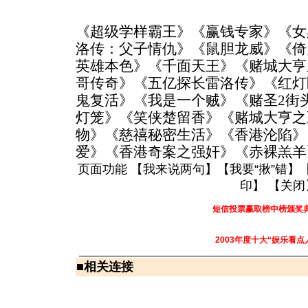
《超级学样霸王》《赢钱专家》《女
洛传：父子情仇》《鼠胆龙威》《倚
英雄本色》《千面天王》《赌城大亨
哥传奇》《五亿探长雷洛传》《红灯
鬼复活》《我是一个贼》《赌圣2街
灯笼》《笑侠楚留香》《赌城大亨之
物》《慈禧秘密生活》《香港沦陷》
爱》《香港奇案之强奸》《赤裸羔羊
页面功能 【
我来说两句
】【
我要“揪”错
】
印
】 【
关闭
短信投票赢取榜中榜颁奖
2003年度十大“娱乐看点
■
相关连接