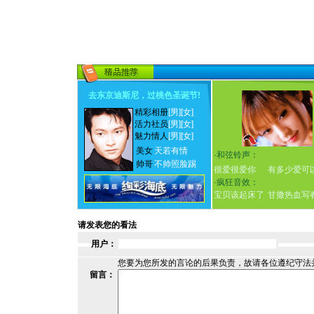
去东京迪斯尼，过桃色圣诞节
!
精彩相册
[男]
[女]
活力社员
[男]
[女]
魅力情人
[男]
[女]
美女
天若有情
·
和弦铃声：
帅哥
不帅照脸踢
很爱很爱你
有多少爱可
·
疯狂音效：
宝贝该起床了
甘撒热血写
请发表您的看法
用户：
您要为您所发的言论的后果负责，故请各位遵纪守法
留言：