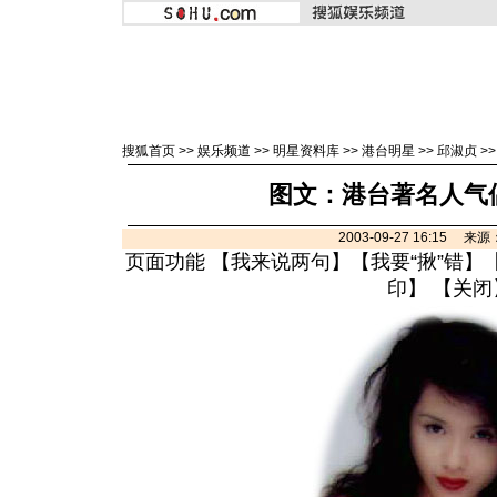
搜狐首页
>>
娱乐频道
>>
明星资料库
>>
港台明星
>>
邱淑贞
>
图文：港台著名人气偶
2003-09-27 16:15 
页面功能 【
我来说两句
】【
我要“揪”错
】
印
】 【
关闭