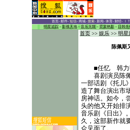
首页
-
邮件
-
短信
-
商城
-
搜索
-
新闻
-
体育
-
财经
-
Ｉ
明星追踪
－
影视天地
－
音乐无限
－
霓裳艳影
－
日韩先
首页
>>
娱乐
>>
明星
陈佩斯
■任忆 韩力
喜剧演员陈佩
一部话剧《托儿
造了舞台演出市
房神话。如今，
头的他又开始排
音乐剧《日出》
久，这部新作就
众见面了。