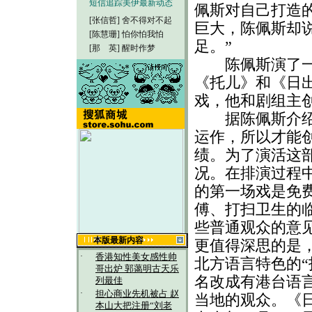
短信追踪美伊最新动态
佩斯对自己打造
[张信哲]
舍不得对不起
巨大，陈佩斯却
[陈慧珊]
怕你怕我怕
足。”
[那 英]
醒时作梦
陈佩斯演了一系
《托儿》和《日
戏，他和剧组主
据陈佩斯介绍，
运作，所以才能
绩。为了演活这
况。在排演过程
的第一场戏是免
傅、打扫卫生的
些普通观众的意
本版最新内容
更值得深思的是
·
香港知性美女感性帅
北方语言特色的“
哥出炉 郭蔼明古天乐
名改成有港台语
列最佳
·
担心商业先机被占 赵
当地的观众。《
本山大把注册“刘老