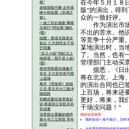
在今年５月１８
根”
·
老狼探险不断 去年珠
版”的演出，得
峰今朝加盟《非洲之
众的一致好评。
旅》
·
一波三折赴婚宴 腾格
作为演出市场的
尔举行“阿拉善”婚礼
不出的苦水。他
(图)
·
组图：香港无线美女
等竞争十分严重
如云 八大知性女子光
某地演出时，当
芒四溅
·
“朵儿小姐”倪虹洁上
了。当然，也有
海辟谣：我不是人妖!
管理部门主动买
(图)
·
据悉，《日出》
美伊局势紧张偶像不
安生 王力宏也有可能
将在北京、上海
上战场
的演出合同也已
·
离开《理发师》剧组
之后 姜文兵分三路冲
上百场，将来还
锋陷阵
更好，将来，我
·
刘晓庆案结束审查起
诉 将退回公安机关补
千场没问题！”
充侦查
·
深受群众爱戴的相声
精彩短语推荐
泰斗马三立辞世 享年
我的短信一条不能少，怎样才
89岁
当你看到我发给你的这份祝