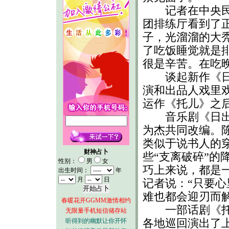
记者在中央民
团排练厅看到了
子，光溜溜的大
了吃饭睡觉就是
很是辛苦。在吃
谈起新作《日出
演和出品人戏里
运作《托儿》之
音乐剧《日出》
为杰共同改编。
类似于说书人的
财神占卜
些“支离破碎”的
性别：
男
女
巧上来说，都是
出生时间：
年
月
日
记者说：“只要
难也都会迎刃而解
春暖花开GGMM激情相约
一部话剧《托儿
无限量手机短信储存站
听得到的幽默让你开怀
各地巡回演出了