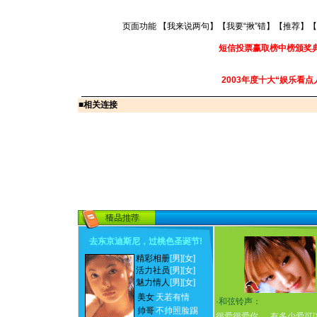
页面功能 【
我来说两句
】【
我要“揪”错
】【
推荐
】【
短信投票赢取榜中榜颁奖
2003年度十大“娱乐看点
■
相关连接
去东京迪斯尼，过桃色圣诞节
!
精彩相册
[男]
[女]
活力社员
[男]
[女]
魅力情人
[男]
[女]
美女
天若有情
·
和弦铃声：
帅哥
不帅照脸踢
很爱很爱你
有多少爱可