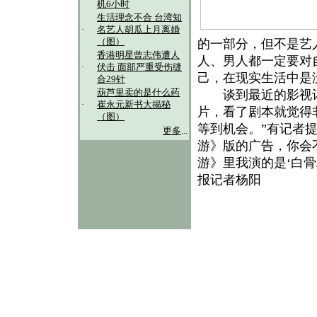
机6小时
生活理念不合 台湾知
·
名艺人胡瓜上月离婚
（图）
的一部分，但不是艺
香港明星曾志伟遭人
人、男人都一定要对
·
伏击 面部严重受伤缝
己，在现实生活中是
合29针
葫芦里卖的是什么药
谈到最近的影视计
·
崔永元新书大揭秘
片，看了剧本就觉得
（图）
等到机会。”有记者
更多
...
游》版的广告，你会
游》里我演的是‘白骨
报记者杨阳