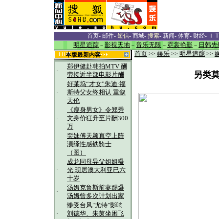
首页
-
邮件
-
短信
-
商城
-
搜索
-
新闻
-
体育
-
财经
-
Ｉ
明星追踪
－
影视天地
－
音乐无限
－
霓裳艳影
－
日韩先
首页
>>
娱乐
>>
明星追踪
>>
本版最新内容
郑伊健赴韩拍MTV 酬
·
另类莫
劳接近半部电影片酬
好莱坞“才女”朱迪·福
·
斯特父女终相认 重叙
天伦
《瘦身男女》令郑秀
·
文身价狂升至片酬300
万
奀妹傅天颖真空上阵
·
演绎性感铁骑士
（图）
成龙同母异父姐姐曝
·
光 现居澳大利亚已六
十岁
汤姆克鲁斯前妻踢爆
·
汤姆曾多次计划出家
惨受台风"尤特"影响
·
刘德华、朱茵坐困飞