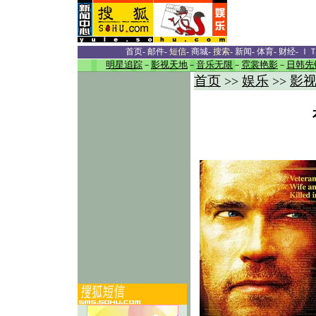
首页
-
邮件
-
短信
-
商城
-
搜索
-
新闻
-
体育
-
财经
-
Ｉ
明星追踪
－
影视天地
－
音乐无限
－
霓裳艳影
－
日韩先
首页
娱乐
影
>>
>>