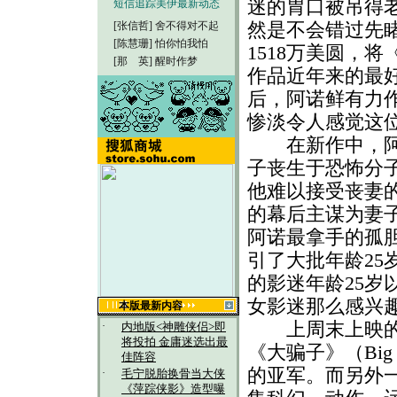
迷的胃口被吊得
短信追踪美伊最新动态
然是不会错过先
[张信哲]
舍不得对不起
[陈慧珊]
怕你怕我怕
1518万美圆，
[那 英]
醒时作梦
作品近年来的最好
后，阿诺鲜有力
惨淡令人感觉这
在新作中，阿诺
子丧生于恐怖分
他难以接受丧妻
的幕后主谋为妻
阿诺最拿手的孤
引了大批年龄2
的影迷年龄25
女影迷那么感兴
本版最新内容
上周末上映的另
·
内地版<神雕侠侣>即
将投拍 金庸迷选出最
《大骗子》（Big 
佳阵容
的亚军。而另外一部
·
毛宁脱胎换骨当大侠
《萍踪侠影》造型曝