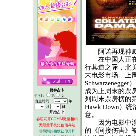
阿诺再现神威
在中国人正在欢
行其道之际，北
末电影市场。上周末
Schwarzenegg
成为上周末的票
财神占卜
性别：
男
女
列周末票房榜的第
出生时间：
年
Hawk Dow
月
日
意。
春暖花开GGMM激情相约
因为电影中涉及
无限量手机短信储存站
的《间接伤害》
听得到的幽默让你开怀