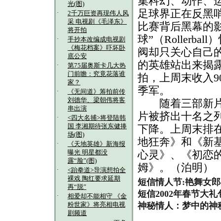
集科幻、动作、
光(图)
足球界正在反黑
·
2千万巨资再现伟人风
采 电视剧《毛泽东》
比赛背后黑幕的
将开拍
球”（Roller
·
手抄本改编成电视剧
《梅花档案》吓坏卧
阀却只关心自己
底公安
的英雄站出来揭露
·
第75届奥斯卡几大热
门前瞻：究竟花落谁
拍，上周末收入9
家？
季军。
·
《无间道》筹拍前传
刘德华、梁朝伟将客
随着三部新片的
串出演
片被挤出十名之
·
<四大名捕>将登陆韩
国 李湘期待张东健捧
下降。上周末排
场(图)
地狂奔》和《新
·
《天地英雄》新海报
心灵》、《初恋
曝光 明星都没
露“脸”(图)
姆》。（泊明）
·
<跆拳道>导演想拍全
裸戏 陶红要求延期
短信情人节:艳舞女
再“脱”
短信2002年春节大礼
·
相爱却不能相守 《金
神秘情人：梦中的神
粉世家》将亮相电视
剧频道