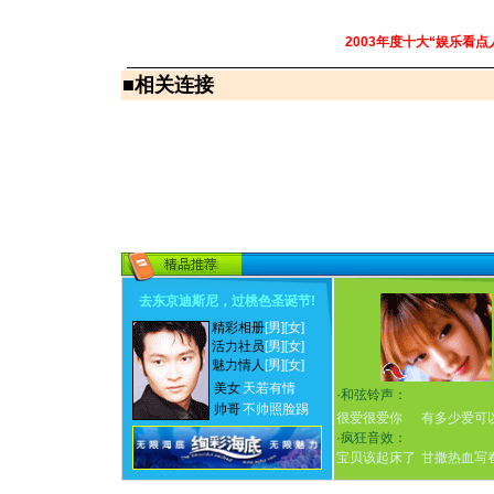
2003年度十大“娱乐看点
■
相关连接
去东京迪斯尼，过桃色圣诞节
!
精彩相册
[男]
[女]
活力社员
[男]
[女]
魅力情人
[男]
[女]
美女
天若有情
·
和弦铃声：
帅哥
不帅照脸踢
很爱很爱你
有多少爱可
·
疯狂音效：
宝贝该起床了
甘撒热血写