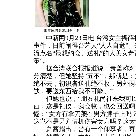
萧蔷应对名流自有一套
中新网9月23日电 台湾女主播薛
事件，日前闹得台艺人“人人自危”
流点名“最想约会、送礼”的大美女萧
策”。
据台湾联合报报道说，萧蔷称对
分清楚，但她坚持“五不”，那就是
绝不去，初识者送礼绝不收，另外两
缺，要送东西给我不可能。”
但她也说，“朋友礼尚往来我可以
西，这是礼仪，我会收，也会回送啊
憾：“女方有拿刀架在男方脖子上吗
这岂不是男方借机伤害女方吗？这太
萧蔷指出，曾有一个仰慕者，寄