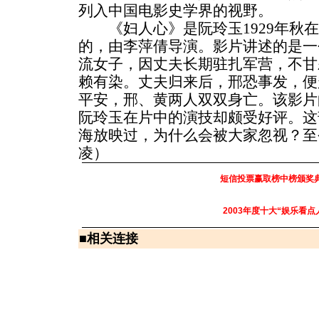
列入中国电影史学界的视野。
《妇人心》是阮玲玉1929年秋在
的，由李萍倩导演。影片讲述的是一
流女子，因丈夫长期驻扎军营，不甘
赖有染。丈夫归来后，邢恐事发，便
平安，邢、黄两人双双身亡。该影片
阮玲玉在片中的演技却颇受好评。这
海放映过，为什么会被大家忽视？至
凌）
短信投票赢取榜中榜颁奖
2003年度十大“娱乐看点
■
相关连接