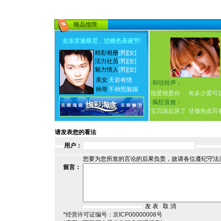
去东京迪斯尼，过桃色圣诞节
!
精彩相册
[男]
[女]
活力社员
[男]
[女]
魅力情人
[男]
[女]
美女
天若有情
·
和弦铃声：
帅哥
不帅照脸踢
很爱很爱你
有多少爱可
·
疯狂音效：
宝贝该起床了
甘撒热血写
请发表您的看法
用户：
您要为您所发的言论的后果负责，故请各位遵纪守法
留言：
*经营许可证编号：京ICP00000008号