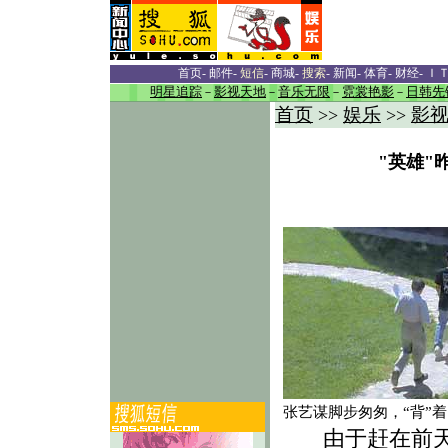
首页
-
邮件
-
短信
-
商城
-
搜索
-
新闻
-
体育
-
财经
-
Ｉ
明星追踪
－
影视天地
－
音乐无限
－
霓裳艳影
－
日韩先
首页
娱乐
影
>>
>>
"英雄"
张艺谋脚步匆匆，“背”
由于赶在前天晚