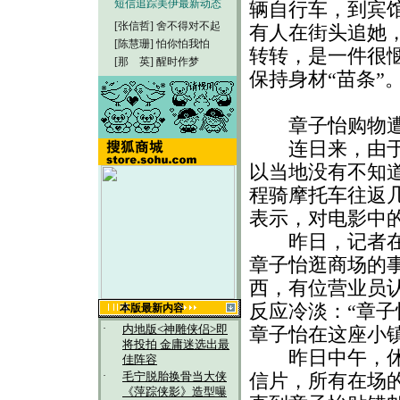
短信追踪美伊最新动态
辆自行车，到宾
[张信哲]
舍不得对不起
有人在街头追她
[陈慧珊]
怕你怕我怕
转转，是一件很
[那 英]
醒时作梦
保持身材“苗条”
章子怡购物遭“
连日来，由于《
以当地没有不知道
程骑摩托车往返
表示，对电影中
昨日，记者在建
章子怡逛商场的
西，有位营业员
反应冷淡：“章子
本版最新内容
·
内地版<神雕侠侣>即
章子怡在这座小
将投拍 金庸迷选出最
昨日中午，休息
佳阵容
·
信片，所有在场
毛宁脱胎换骨当大侠
《萍踪侠影》造型曝