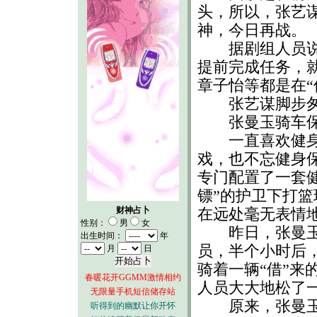
头，所以，张艺谋
神，今日再战。
据剧组人员说，
提前完成任务，
章子怡等都是在“
张艺谋脚步匆匆
张曼玉骑车保
一直喜欢健身的
戏，也不忘健身
专门配置了一套
镖”的护卫下打
财神占卜
在远处毫无表情
性别：
男
女
昨日，张曼玉突
出生时间：
年
员，半个小时后
月
日
骑着一辆“借”来
春暖花开GGMM激情相约
人员大大地松了
无限量手机短信储存站
原来，张曼玉觉
听得到的幽默让你开怀