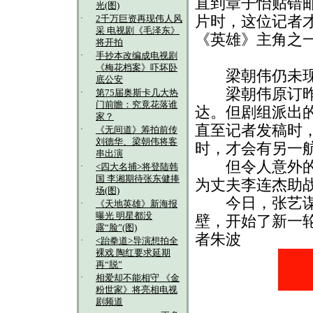
直到章子怡贴错
光(图)
片时，这位记者
·
2千万巨资再现伟人风
采 电视剧《毛泽东》
《英雄》主角之
将开拍
·
手抄本改编成电视剧
《梅花档案》吓坏卧
梁朝伟仍未现
底公安
梁朝伟原订昨晚
·
第75届奥斯卡几大热
门前瞻：究竟花落谁
达。但剧组派出
家？
直至记者发稿时
·
《无间道》筹拍前传
刘德华、梁朝伟将客
时，才会有另一
串出演
但令人意外的是
·
<四大名捕>将登陆韩
国 李湘期待张东健捧
为丈夫李连杰助
场(图)
今日，张艺谋率
·
《天地英雄》新海报
曝光 明星都没
壁，开始了新一轮
露“脸”(图)
者朱波
·
<跆拳道>导演想拍全
裸戏 陶红要求延期
再“脱”
·
相爱却不能相守 《金
粉世家》将亮相电视
剧频道