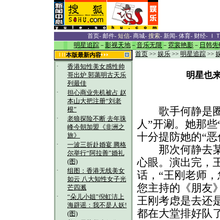
首页
-
邮件
-
短信
-
商城
-
搜索
-
新闻
-
体育
-
财经
-
Ｉ
明星追踪
－
影视天地
－
音乐无限
－
霓裳艳影
－
日韩先
首页
>>
娱乐
>>
明星追踪
>>
本版最新内容
·
香港知性美女感性帅
明星也来
哥出炉 郭蔼明古天乐
列最佳
·
担心商业先机被占 赵
本山大把注册“刘老
歌手何静是圈中
根”
·
老狼探险不断 去年珠
人”开涮。她那些
峰今朝加盟《非洲之
十分提防她的“恶
旅》
·
一波三折赴婚宴 腾格
那次何静去某地
尔举行“阿拉善”婚礼
心眼。演出完，
(图)
·
组图：香港无线美女
话，“王刚老师
如云 八大知性女子光
您主持的《朋友
芒四溅
·
“朵儿小姐”倪虹洁上
王刚考虑是去还
海辟谣：我不是人妖!
都在大堂排好队
(图)