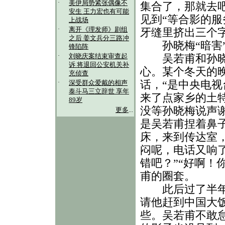
·
美伊局势紧张偶像不
集合了，那就去
安生 王力宏也有可能
见到“等合影的服
上战场
·
离开《理发师》剧组
牙缝里挤出三个字
之后 姜文兵分三路冲
孙晓梅“暗害”
锋陷阵
·
吴若甫和孙晓梅
刘晓庆案结束审查起
诉 将退回公安机关补
心。某个冬天的
充侦查
话，“是中央电
·
深受群众爱戴的相声
泰斗马三立辞世 享年
来了点家乡的土
89岁
没等孙晓梅说声谢
更多
...
是吴若甫捏着鼻子
床，来到传达室
闷呢，电话又响
错吧？”“好啊！
甫的圈套。
此后过了半年，
请他赶到中国大
些。吴若甫不敢