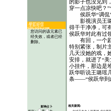
的影子也没见到
穿一点凉快吧？”
侯跃华“调侃”
影视演员王璐瑶
得干干净净，可有
侯跃华对此有过
有回，一个剧组
特别紧张，制片
几天没她的戏，
安排，就进了“美
小挂件，那边是
跃华听说王璐瑶
条——“侯跃华到
相关新闻:
财神占卜