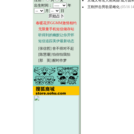
性别：
男
女
京城又有名人闹离婚 成方圆和
出生时间：
年
王刚抨击男歌星雌化
(05/16 14
月
日
春暖花开GGMM激情相约
无限量手机短信储存站
听得到的幽默让你开怀
短信追踪美伊最新动态
[张信哲]
舍不得对不起
[陈慧珊]
怕你怕我怕
[那 英]
醒时作梦