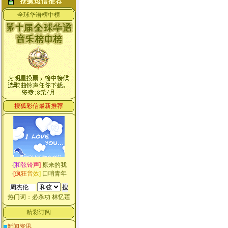
全球华语榜中榜
搜狐彩信最新推荐
·
[
和
弦
铃
声
]
原来的我
·
[
疯
狂
音
效
]
口哨青年
热门词：
必杀功
林忆莲
精彩订阅
新闻资讯