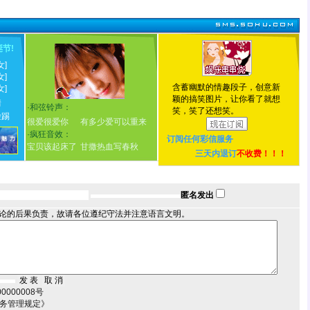
诞节
!
女]
女]
含蓄幽默的情趣段子，创意新
女]
颖的搞笑图片，让你看了就想
情
·
和弦铃声：
笑，笑了还想笑。
脸踢
很爱很爱你
有多少爱可以重来
·
疯狂音效：
订阅任何
彩信服务
宝贝该起床了
甘撒热血写春秋
三天内退订
不收费！！！
匿名发出
论的后果负责，故请各位遵纪守法并注意语言文明。
000008号
服务管理规定》