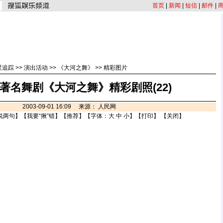
首页
|
新闻
|
短信
|
邮件
|
星追踪
>>
演出活动
>>
《大河之舞》
>>
精彩图片
著名舞剧《大河之舞》精彩剧照(22)
2003-09-01 16:09 来源： 人民网
说两句
】【
我要“揪”错
】【
推荐
】【字体：
大
中
小
】【
打印
】 【
关闭
】