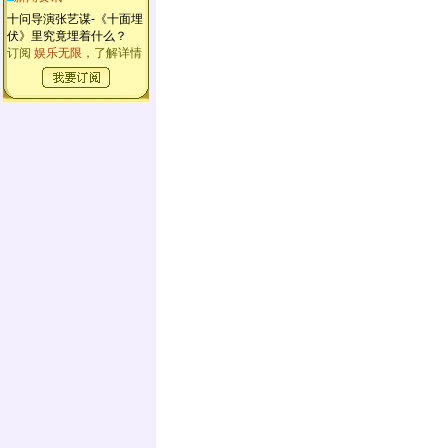
十问导演张艺谋-《十面埋
伏》里究竟埋着什么？
订阅
娱乐无限
，了解详情