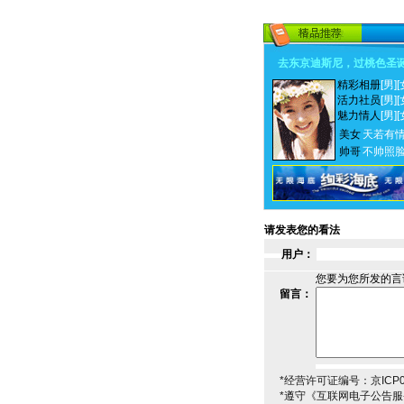
去东京迪斯尼，过桃色圣
精彩相册
[男]
[
活力社员
[男]
[
魅力情人
[男]
[
美女
天若有
帅哥
不帅照
请发表您的看法
用户：
您要为您所发的言
留言：
*经营许可证编号：京ICP00
*遵守《互联网电子公告