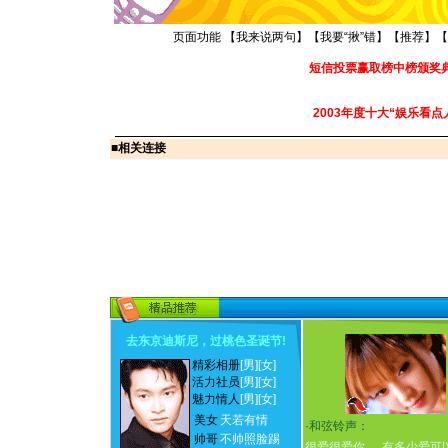
页面功能 【
我来说两句
】【
我要“揪”错
】【
推荐
】【
短信投票赢取榜中榜颁奖
2003年度十大“娱乐看点
■
相关连接
去东京迪斯尼，过桃色圣诞节
!
精彩相册
[男]
[女]
活力社员
[男]
[女]
魅力情人
[男]
[女]
美女
天若有情
·
和弦铃声：
帅哥
不帅照脸踢
很爱很爱你
有多少爱可