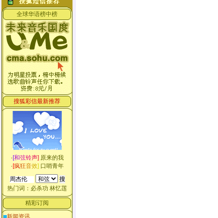
全球华语榜中榜
搜狐彩信最新推荐
·
[
和
弦
铃
声
]
原来的我
·
[
疯
狂
音
效
]
口哨青年
热门词：
必杀功
林忆莲
精彩订阅
新闻资讯