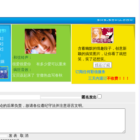
诞节
!
女]
女]
含蓄幽默的情趣段子，创意新
女]
颖的搞笑图片，让你看了就想
情
·
和弦铃声：
笑，笑了还想笑。
脸踢
很爱很爱你
有多少爱可以重来
·
疯狂音效：
订阅任何
彩信服务
宝贝该起床了
甘撒热血写春秋
三天内退订
不收费！！！
匿名发出
论的后果负责，故请各位遵纪守法并注意语言文明。