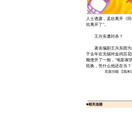
人士透露，孟欣离开《同
欣离开了”。
王兴东遭封杀？
著名编剧王兴东因为没
于去年在无锡对金鸡百花
顺便开了一炮，“电影家
轮换，凭什么他还在当？”
页面功能 【
我来
■
相关连接