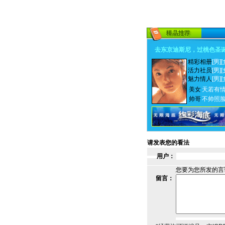
去东京迪斯尼，过桃色圣
精彩相册
[男]
[
活力社员
[男]
[
魅力情人
[男]
[
美女
天若有
帅哥
不帅照
请发表您的看法
用户：
您要为您所发的言
留言：