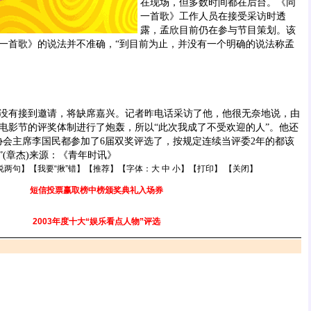
在现场，但多数时间都在后台。《同
一首歌》工作人员在接受采访时透
露，孟欣目前仍在参与节目策划。该
一首歌》的说法并不准确，“到目前为止，并没有一个明确的说法称孟
有接到邀请，将缺席嘉兴。记者昨电话采访了他，他很无奈地说，由
电影节的评奖体制进行了炮轰，所以“此次我成了不受欢迎的人”。他还
协会主席李国民都参加了6届双奖评选了，按规定连续当评委2年的都该
(章杰)来源：《青年时讯》
说两句
】【
我要“揪”错
】【
推荐
】【字体：
大
中
小
】【
打印
】 【
关闭
】
短信投票赢取榜中榜颁奖典礼入场券
2003年度十大“娱乐看点人物”评选