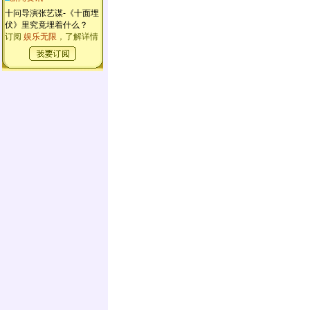
十问导演张艺谋-《十面埋
伏》里究竟埋着什么？
订阅
娱乐无限
，了解详情