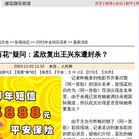
首页
|
新闻
|
短信
|
邮件
|
视天地
>>
影视动态
>>
2003年金鸡百花奖
>>
最新消息
百花”疑问：孟欣复出王兴东遭封杀？
2003-11-02 11:33 来源： 人民网
说两句
】【
我要“揪”错
】【
推荐
】【字体：
大
中
小
】【
打印
】 【
关闭
】
记者昨晚拿到电影节开幕式暨
《同一首歌》的演出名单，发现孟欣
仍作为《同一首歌》导演出现在名单
里。由于央视已宣布她被调往央视国
际频道，所以此次出现是否意味她将
要复出？
由于主办方昨晚封锁了《同一首
歌》彩排现场，记者采访到参加彩排
的群众演员，据他们介绍，孟欣的确