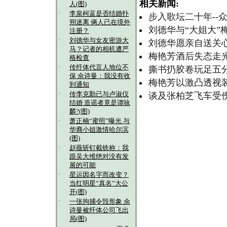
相关新闻:
人(图)
·
李泉柯蓝是否结婚扑
步入歌坛二十年--
朔迷离 俩人已在境外
刘德华与“大姐大”
注册？
·
刘德华与女友密游大
刘德华愿亲自送关
马？记者的相机遭严
梅艳芳酒后失态走
格检查
·
传纤体代言人地位不
撕书扔胶卷玩足五
保 佘诗曼：我没有收
梅艳芳以激凸透视装
到通知
·
传李克勤已与卢淑仪
谈及张柏芝飞车受
结婚 造谣者竟是谭咏
麟?(图)
·
萧正楠“蜜照”曝光 与
华裔小姐激情哈尔滨
(图)
·
赵薇斩钉截铁称：我
跟吴大维绝对没有发
展的可能
·
星运因名字而改变？
当红明星“真名”大公
开(图)
·
一张拘捕令毁形象 佘
诗曼被纤体公司飞出
局(图)