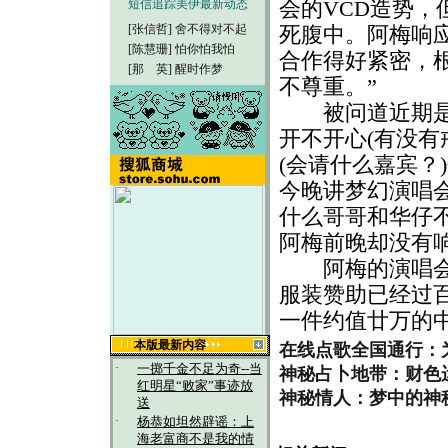
会的VCD造势
短信追踪美伊最新动态
[张信哲]
舍不得对不起
死腹中。阿梅响
[陈慧珊]
怕你怕我怕
合作得好紧密，
[那 英]
醒时作梦
不尊重。”
被问道近期是否
开不开心(有没有
(会请什么嘉宾？
今晚讲梦幻演唱会
什么哥哥和华仔不
阿梅前晚却没有
阿梅的演唱会获得不
服装赞助已经过百万
一件约值廿万的
本版最新内容
在线点歌全国通行：
·
一掷千金不足为奇--当
神秘占卜地带：财色
红明星“败家”事迹放
神秘情人：梦中的神
送
·
杨恭如坦然辟谣：上
海老富商不是我的情