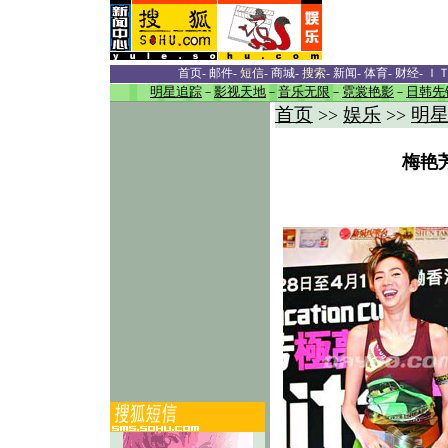
首页
-
邮件
-
短信
-
商城
-
搜索
-
新闻
-
体育
-
财经
-
Ｉ
明星追踪
－
影视天地
－
音乐无限
－
霓裳艳影
－
日韩先
首页
娱乐
明
>>
>>
梅艳