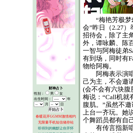
“梅艳芳极梦
会”昨日（2.27
招待会，除了主
外，谭咏麟、陈
一智与阿梅徒弟Sa
有到场，同时有Fa
物给阿梅。
阿梅表示演唱
己为主，不会邀
(会不会有六块腹
财神占卜
性别：
男
女
梅说：“Call机
出生时间：
年
腹肌。”虽然不
月
日
上台一齐玩。她
春暖花开GGMM激情相约
个舞蹈员都有自己
无限量手机短信储存站
有传言指新唱片公
听得到的幽默让你开怀