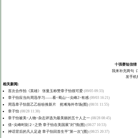
十强赛短信猜
我来补充两句
发手机
相关新闻:
首次合作拍《英雄》 张曼玉称赞章子怡很可爱
(09/05 09:33)
章子怡应当向周迅学习——看<蜀山><尖峰2>有感
(09/03 16:21)
周迅章子怡苗乙乙纷纷推新片 抢滩海外市场(图)
(08/31 11:55)
章子怡
(08/28 11:38)
章子怡被美<人物>杂志评选为最美丽的五十人之一
(08/28 08:45)
借<尖峰时刻２>之势 章子怡在美国展"封"情(图)
(08/27 10:53)
神话背后的凡人足迹 章子怡回首生平"第一次"(图)
(08/25 20:37)