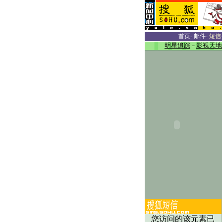
首页
-
邮件
-
短信
明星追踪
－
影视天地