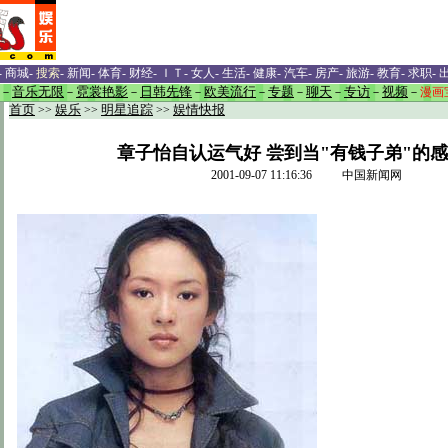
-
商城
-
搜索
-
新闻
-
体育
-
财经
-
ＩＴ
-
女人
-
生活
-
健康
-
汽车
-
房产
-
旅游
-
教育
-
求职
-
－
音乐无限
－
霓裳艳影
－
日韩先锋
－
欧美流行
－
专题
－
聊天
－
专访
－
视频
－
漫画
首页
>>
娱乐
>>
明星追踪
>>
娱情快报
章子怡自认运气好 尝到当"有钱子弟"的感
2001-09-07 11:16:36 中国新闻网