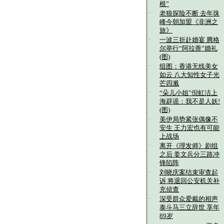
根”
·
老狼探险不断 去年珠
峰今朝加盟《非洲之
旅》
·
一波三折赴婚宴 腾格
尔举行“阿拉善”婚礼
(图)
·
组图：香港无线美女
如云 八大知性女子光
芒四溅
·
“朵儿小姐”倪虹洁上
海辟谣：我不是人妖!
(图)
·
美伊局势紧张偶像不
安生 王力宏也有可能
上战场
·
离开《理发师》剧组
之后 姜文兵分三路冲
锋陷阵
·
刘晓庆案结束审查起
诉 将退回公安机关补
充侦查
·
深受群众爱戴的相声
泰斗马三立辞世 享年
89岁