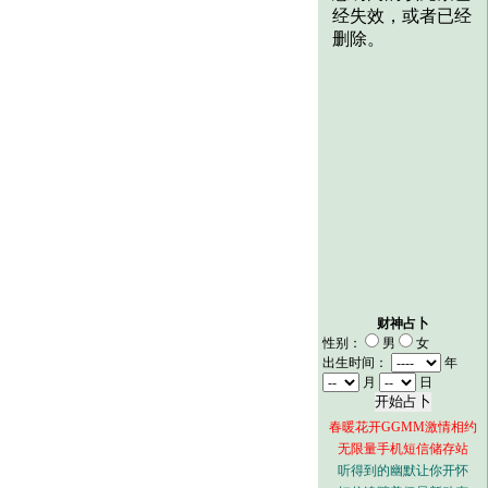
财神占卜
性别：
男
女
出生时间：
年
月
日
春暖花开GGMM激情相约
无限量手机短信储存站
听得到的幽默让你开怀