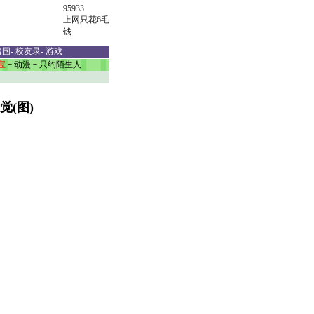
95933
上网只花6毛
钱
出国
-
校友录
-
游戏
宝
－
动漫
－
只约陌生人
觉(图)