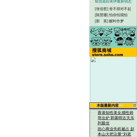
短信追踪美伊最新动态
[张信哲]
舍不得对不起
[陈慧珊]
怕你怕我怕
[那 英]
醒时作梦
本版最新内容
·
香港知性美女感性帅
哥出炉 郭蔼明古天乐
列最佳
·
担心商业先机被占 赵
本山大把注册“刘老