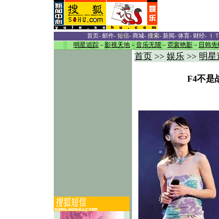
首页
-
邮件
-
短信
-
商城
-
搜索
-
新闻
-
体育
-
财经
-
Ｉ
明星追踪
－
影视天地
－
音乐无限
－
霓裳艳影
－
日韩先
首页
>>
娱乐
>>
明星
F4不是