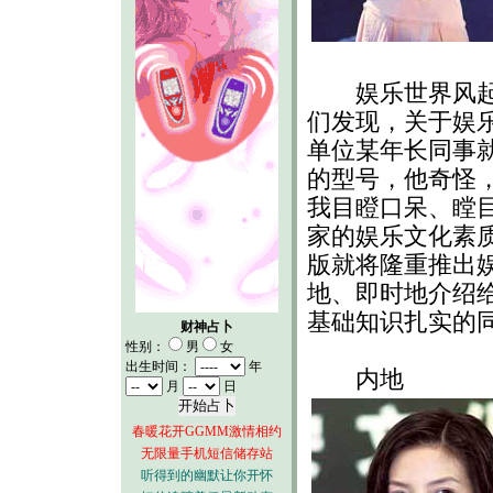
娱乐世界风起云
们发现，关于娱
单位某年长同事
的型号，他奇怪
我目瞪口呆、瞠
家的娱乐文化素
版就将隆重推出
地、即时地介绍
基础知识扎实的同
财神占卜
性别：
男
女
出生时间：
年
内地
月
日
春暖花开GGMM激情相约
无限量手机短信储存站
听得到的幽默让你开怀