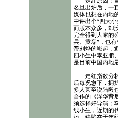
走红原因：自
名旦出炉后，一
媒体也想在内地
中评出个“四大小
而版本众多，却
完全得到大家的
兵、黄磊”，也有
帝刘烨的崛起，
四小生中李亚鹏
是目前中国内地
走红指数分析：
后每况愈下，拥
多人甚至说陆毅也
合作的《浮华背
须选择好导演；
线小生，近期的
势，缺陷在于年