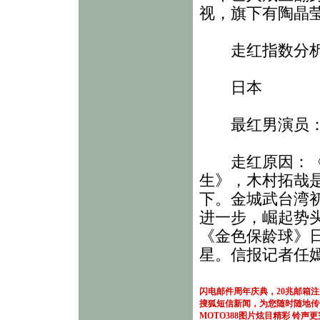
视，旗下有陶晶
走红指数分析
日本
最红男演员：
走红原因：《爱
生》，木村拓哉
下。金城武台湾
进一步，崛起势
《金色保龄球》
星。信报记者任
闪电邮件周年庆典，20兆邮箱
搜狐短信新闻，为您随时随地传
MOTO388图片炫目精彩
铃声更