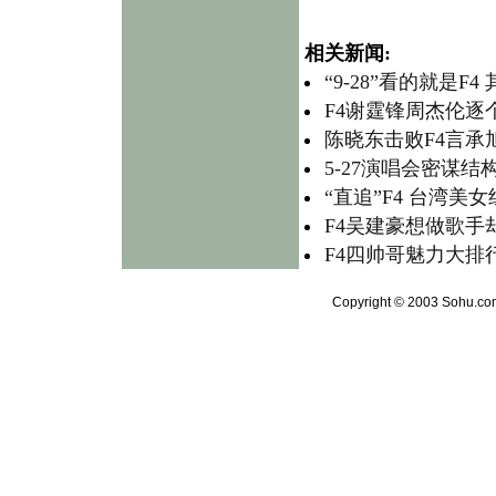
相关新闻:
“9-28”看的就是F
F4谢霆锋周杰伦逐
陈晓东击败F4言承旭
5-27演唱会密谋结
“直追”F4 台湾美女
F4吴建豪想做歌手
F4四帅哥魅力大排行
Copyright © 2003 Sohu.com 