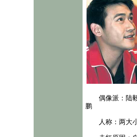
偶像派：陆毅
鹏
人称：两大