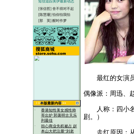
短信追踪美伊最新动态
[张信哲]
舍不得对不起
[陈慧珊]
怕你怕我怕
[那 英]
醒时作梦
最红的女演
偶像派：周迅、
本版最新内容
人称：四小名旦
·
香港知性美女感性帅
哥出炉 郭蔼明古天乐
剧。）
列最佳
·
担心商业先机被占 赵
走红原因：从２
本山大把注册“刘老