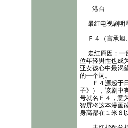
港台
最红电视剧明
Ｆ４（言承旭、
走红原因：一部
位年轻男性也成
亚女孩心中最渴
的一个词。
Ｆ４源起于日本
子》），该剧中
号就名Ｆ４，意
智屏将这本漫画
身高都在１米８
走红指数分析：