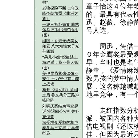
根”
章子怡这４位年
·
老狼探险不断 去年珠
的、最具有代表
峰今朝加盟《非洲之
旅》
迅、赵薇、徐静
·
一波三折赴婚宴 腾格
号人选。
尔举行“阿拉善”婚礼
(图)
·
组图：香港无线美女
周迅，凭借一部
如云 八大知性女子光
芒四溅
０年金鹰奖最受
·
“朵儿小姐”倪虹洁上
早，当时也是名
海辟谣：我不是人妖!
(图)
静蕾，《爱情麻
·
美伊局势紧张偶像不
数男孩的梦中情
安生 王力宏也有可能
上战场
展，这名称越喊
·
离开《理发师》剧组
地里竞争，有一
之后 姜文兵分三路冲
锋陷阵
·
刘晓庆案结束审查起
走红指数分析：
诉 将退回公安机关补
充侦查
派，被国内各种
·
深受群众爱戴的相声
借电视剧《还珠
泰斗马三立辞世 享年
89岁
佳，但因为最近