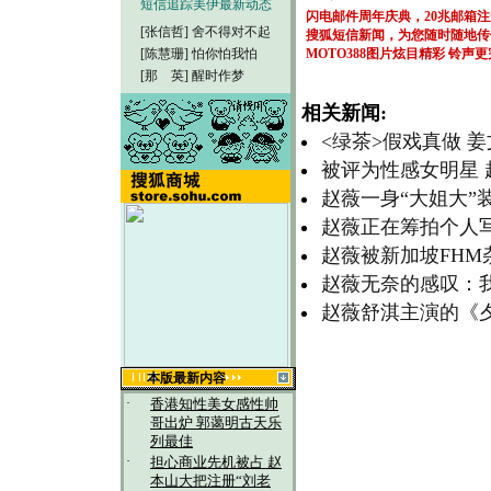
短信追踪美伊最新动态
闪电邮件周年庆典，20兆邮箱
[张信哲]
舍不得对不起
搜狐短信新闻，为您随时随地传
[陈慧珊]
怕你怕我怕
MOTO388图片炫目精彩
铃声更
[那 英]
醒时作梦
相关新闻:
<绿茶>假戏真做 姜
被评为性感女明星 
赵薇一身“大姐大”
赵薇正在筹拍个人写
赵薇被新加坡FHM
赵薇无奈的感叹：我
赵薇舒淇主演的《
本版最新内容
·
香港知性美女感性帅
哥出炉 郭蔼明古天乐
列最佳
·
担心商业先机被占 赵
本山大把注册“刘老