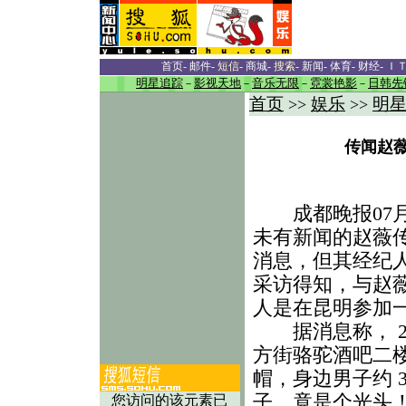
首页
-
邮件
-
短信
-
商城
-
搜索
-
新闻
-
体育
-
财经
-
Ｉ
明星追踪
－
影视天地
－
音乐无限
－
霓裳艳影
－
日韩先
首页
娱乐
明
>>
>>
传闻赵薇
成都晚报07月
未有新闻的赵薇
消息，但其经纪
采访得知，与赵
人是在昆明参加
据消息称， 2
方街骆驼酒吧二
帽，身边男子约 
子，竟是个光头