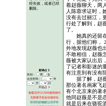
着赵薇聊天，两
人陈蓉求证时，
没有去过丽江，
行处了解到，赵
了。
她真的还留在北
行，据他们称， 
外地发现赵薇也
不敢相信，赵薇
薇被大家认出后
了记者和影迷的
财神占卜
有注意到有没有
性别：
男
女
据了解，赵薇并
出生时间：
年
月
日
那位著名画家飞
有个北京来的著
春暖花开GGMM激情相约
他同赵薇是不是
无限量手机短信储存站
听得到的幽默让你开怀
就是后来在骆驼