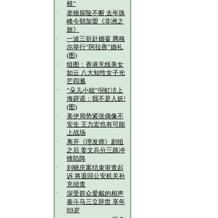
根”
·
老狼探险不断 去年珠
峰今朝加盟《非洲之
旅》
·
一波三折赴婚宴 腾格
尔举行“阿拉善”婚礼
(图)
·
组图：香港无线美女
如云 八大知性女子光
芒四溅
·
“朵儿小姐”倪虹洁上
海辟谣：我不是人妖!
(图)
·
美伊局势紧张偶像不
安生 王力宏也有可能
上战场
·
离开《理发师》剧组
之后 姜文兵分三路冲
锋陷阵
·
刘晓庆案结束审查起
诉 将退回公安机关补
充侦查
·
深受群众爱戴的相声
泰斗马三立辞世 享年
89岁