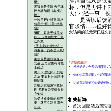
澄清当晚只是饮
根”
标，但是再讲下去
·
老狼探险不断 去年珠
峰今朝加盟《非洲之
人)？)经一事、
旅》
是否以后饮酒后
·
一波三折赴婚宴 腾格
尔举行“阿拉善”婚礼
官求情……但好
(图)
·
组图：香港无线美女
如云 八大知性女子光
芒四溅
·
“朵儿小姐”倪虹洁上
海辟谣：我不是人妖!
(图)
·
美伊局势紧张偶像不
精彩短语推荐
安生 王力宏也有可能
爸爸妈妈，今天是感恩节，
上战场
·
离开《理发师》剧组
你的生活真是惨，你起得比
之后 姜文兵分三路冲
锋陷阵
少妇在劝孩子和他爷爷午睡，
·
刘晓庆案结束审查起
诉 将退回公安机关补
充侦查
·
深受群众爱戴的相声
相关新闻:
泰斗马三立辞世 享年
首次回应酒后驾驶案
89岁