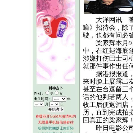
大洋网讯 著名
瞳》招待会，除
驶，也都有问必
梁家辉本月9日
中，在红郌海底
涉嫌打伤巴士司
就那件事作出任
据港报报道，家
来时脸上展露出
甚至在台逗留三
财神占卜
性别：
男
女
话的他判若两人
出生时间：
年
收工后便返酒店
月
日
历，直到完成拍
春暖花开GGMM激情相约
回真正的梁家辉
无限量手机短信储存站
昨日电影公司带
听得到的幽默让你开怀