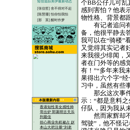
个BB公仔几可
短信追踪美伊最新动态
[张信哲]
舍不得对不起
感到害怕？他表
[陈慧珊]
怕你怕我怕
物性格、背景都
[那 英]
醒时作梦
有记者追问有关
备，他很平静去
我可以在“骑楼”
又觉得其实记者
来我很少绯闻，
者在门外等的感
有！”“多年来我
果得出六个字“经
习中，虽然有些
那幺这次事件的
示：“都是意料
本版最新内容
仔队，因为我从
·
香港知性美女感性帅
哥出炉 郭蔼明古天乐
然而家辉却不满
列最佳
驾驶”，他不怪
·
担心商业先机被占 赵
本山大把注册“刘老