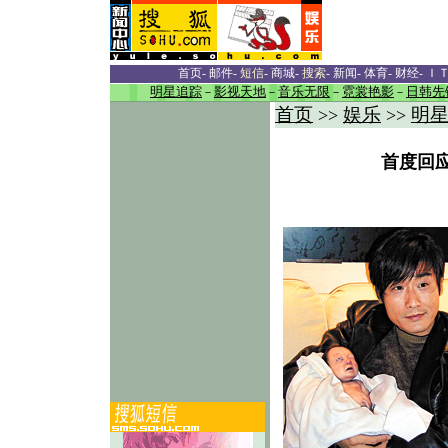
首页
-
邮件
-
短信
-
商城
-
搜索
-
新闻
-
体育
-
财经
-
Ｉ
明星追踪
－
影视天地
－
音乐无限
－
霓裳艳影
－
日韩先
首页
娱乐
明
>>
>>
首度回