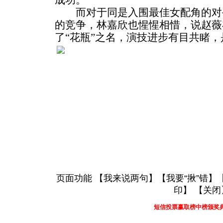
成功。
而对于同是入围最佳女配角的对
的竞争，林嘉欣也惺惺相惜，说赵薇
了“花瓶”之名，演技进步有目共睹，
页面功能 【
我来说两句
】【
我要“揪”错
】
印
】 【
关闭
短信投票赢取榜中榜颁奖