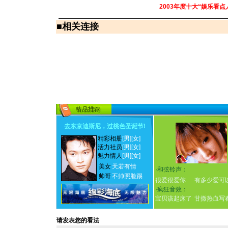
2003年度十大“娱乐看点
■
相关连接
去东京迪斯尼，过桃色圣诞节
!
精彩相册
[男]
[女]
活力社员
[男]
[女]
魅力情人
[男]
[女]
美女
天若有情
·
和弦铃声：
帅哥
不帅照脸踢
很爱很爱你
有多少爱可
·
疯狂音效：
宝贝该起床了
甘撒热血写
请发表您的看法