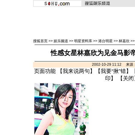
搜狐首页
>>
娱乐频道
>>
明星资料库
>>
港台明星
>>
林嘉欣
>
性感女星林嘉欣为见金马影帝刘
2002-10-29 11:12 
页面功能 【
我来说两句
】【
我要“揪”错
】
印
】 【
关闭