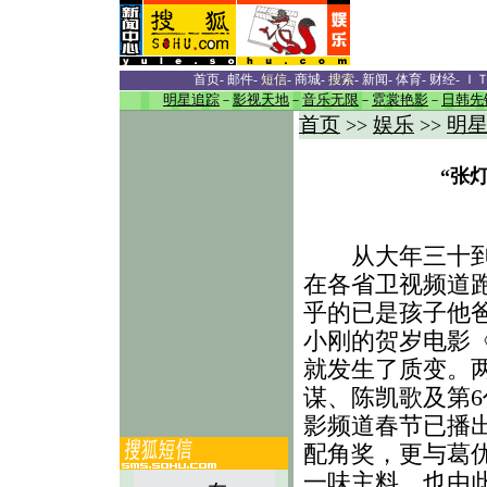
首页
-
邮件
-
短信
-
商城
-
搜索
-
新闻
-
体育
-
财经
-
Ｉ
明星追踪
－
影视天地
－
音乐无限
－
霓裳艳影
－
日韩先
首页
娱乐
明
>>
>>
“张
从大年三十到年
在各省卫视频道
乎的已是孩子他
小刚的贺岁电影
就发生了质变。
谋、陈凯歌及第6
影频道春节已播出
配角奖，更与葛
一味主料，也由