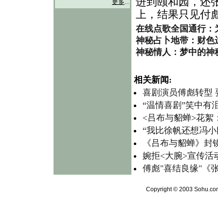
进到颐和园，还
更多
...
上，结果只见付彪
在线点歌全国通行：
神秘占卜地带：财色
神秘情人：梦中的神
相关新闻:
喜剧演员傅彪转型 
“温情喜剧”笑中有泪
<吕布与貂蝉>花絮
“我比徐帆还想冯小
《吕布与貂蝉》封镜
婉拒<大腕>宣传活
傅彪"喜结良缘"《
Copyright © 2003 Sohu.com 