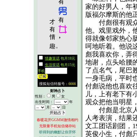
家的好男人，年
版福尔摩斯的他
付彪很有观众缘
他。戏里戏外，
得就像邻家热心
呵地听着。他说
彪我喜欢你，弄
地谢，点头哈腰
了点名气，尾巴
一身毛病，平时
付彪说他也喜欢
财神占卜
儿，上有老下有
性别：
男
女
观众把他当明星
出生时间：
年
月
日
付彪是北京人，
人考表演，结果
春暖花开GGMM激情相约
文工团话剧团，1
无限量手机短信储存站
听得到的幽默让你开怀
英俊小生，付彪