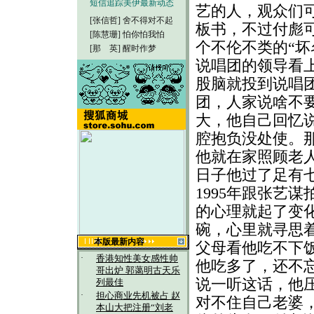
短信追踪美伊最新动态
艺的人，观众们
[张信哲]
舍不得对不起
板书，不过付彪
[陈慧珊]
怕你怕我怕
个不伦不类的“坏
[那 英]
醒时作梦
说唱团的领导看
股脑就投到说唱
团，人家说啥不
大，他自己回忆
腔抱负没处使。
他就在家照顾老
日子他过了足有七
1995年跟张艺
的心理就起了变
碗，心里就寻思
本版最新内容
父母看他吃不下
·
香港知性美女感性帅
他吃多了，还不
哥出炉 郭蔼明古天乐
说一听这话，他
列最佳
·
担心商业先机被占 赵
对不住自己老婆
本山大把注册“刘老