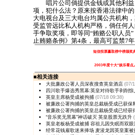
唱片公司倘提供金钱或其他利益
项，犯什么法？原来按香港法律中的
大电视台及三大电台均属公共机构，
受监管远比私人机构严格，倘任何人
手争取奖项，即等同“贿赂公职人员
止贿赂条例》第4条，最高可监禁7
短信投票赢取榜中榜颁奖
2003年度十大“娱乐看点
■
相关连接
大批廉政公署人员深夜搜查英皇酒店
(07/
四川歌手爆选秀黑幕:英皇对待歌手剥削惊
英皇主席杨受成被拘捕
(07/18 09:38)
被廉政公署拘捕的英皇总裁杨受成已获保
被廉政公署拘捕的英皇总裁杨受成已经获
“音乐奖无黑幕”神话破灭 英皇股票无跌升
英皇老板杨受成被捕 容祖儿因失眠而双眼
经常花钱雇歌迷来捧场 麦浚龙因英皇案被