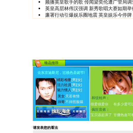
频播英皇歌手的歌 传闻梁奕伦遭广管局调
英皇高层林伟汉强调 新秀歌唱大赛如期举
廉署行动引爆娱乐圈地震 英皇娱乐今停牌
去东京迪斯尼，过桃色圣诞节
!
精彩相册
[男]
[女]
活力社员
[男]
[女]
魅力情人
[男]
[女]
美女
天若有情
·
和弦铃声：
帅哥
不帅照脸踢
很爱很爱你
有多少爱可
·
疯狂音效：
宝贝该起床了
甘撒热血写
请发表您的看法