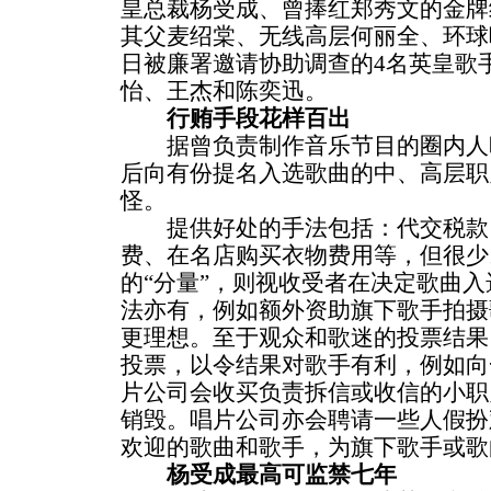
皇总裁杨受成、曾捧红郑秀文的金牌
其父麦绍棠、无线高层何丽全、环球
日被廉署邀请协助调查的4名英皇歌
怡、王杰和陈奕迅。
行贿手段花样百出
据曾负责制作音乐节目的圈内人
后向有份提名入选歌曲的中、高层职
怪。
提供好处的手法包括：代交税款
费、在名店购买衣物费用等，但很少
的“分量”，则视收受者在决定歌曲
法亦有，例如额外资助旗下歌手拍摄
更理想。至于观众和歌迷的投票结果
投票，以令结果对歌手有利，例如向
片公司会收买负责拆信或收信的小职
销毁。唱片公司亦会聘请一些人假扮
欢迎的歌曲和歌手，为旗下歌手或歌
杨受成最高可监禁七年