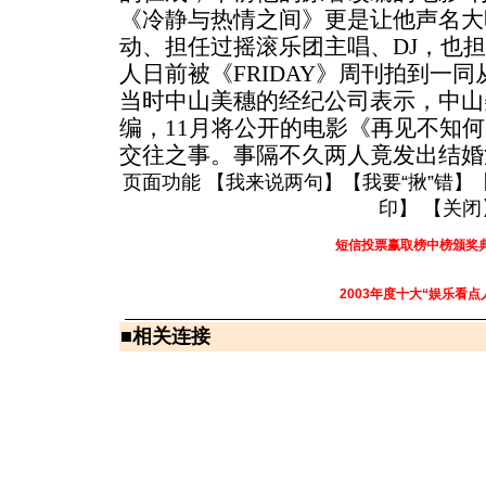
《冷静与热情之间》更是让他声名大
动、担任过摇滚乐团主唱、DJ，
人日前被《FRIDAY》周刊拍到一
当时中山美穗的经纪公司表示，中山
编，11月将公开的电影《再见不知
交往之事。事隔不久两人竟发出结婚
页面功能 【
我来说两句
】【
我要“揪”错
】
印
】 【
关闭
短信投票赢取榜中榜颁奖
2003年度十大“娱乐看点
■
相关连接