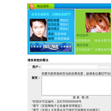
去东京迪斯尼，过桃色圣诞节
!
精彩相册
[男]
[女]
活力社员
[男]
[女]
魅力情人
[男]
[女]
美女
天若有情
·
和弦铃声：
帅哥
不帅照脸踢
很爱很爱你
有多少爱可
·
疯狂音效：
宝贝该起床了
甘撒热血写
请发表您的看法
用户：
您要为您所发的言论的后果负责，故请各位遵纪守法
留言：
*经营许可证编号：京ICP00000008号
*遵守《互联网电子公告服务管理规定》
*遵守《全国人大常委会关于维护互联网安全的规定》