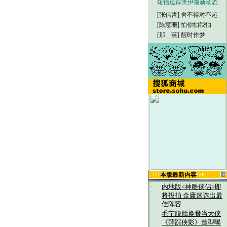
短信追踪美伊最新动态
[张信哲]
舍不得对不起
[陈慧珊]
怕你怕我怕
[那 英]
醒时作梦
本版最新内容
·
内地版<神雕侠侣>即
将投拍 金庸迷选出最
佳阵容
·
毛宁脱胎换骨当大侠
《萍踪侠影》造型曝