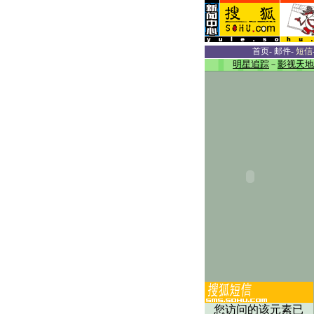
首页
-
邮件
-
短信
明星追踪
－
影视天地