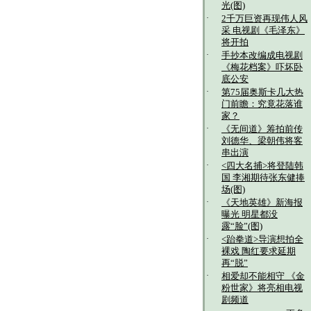
光(图)
·
2千万巨资再现伟人风
采 电视剧《毛泽东》
将开拍
·
手抄本改编成电视剧
《梅花档案》吓坏卧
底公安
·
第75届奥斯卡几大热
门前瞻：究竟花落谁
家？
·
《无间道》筹拍前传
刘德华、梁朝伟将客
串出演
·
<四大名捕>将登陆韩
国 李湘期待张东健捧
场(图)
·
《天地英雄》新海报
曝光 明星都没
露“脸”(图)
·
<跆拳道>导演想拍全
裸戏 陶红要求延期
再“脱”
·
相爱却不能相守 《金
粉世家》将亮相电视
剧频道