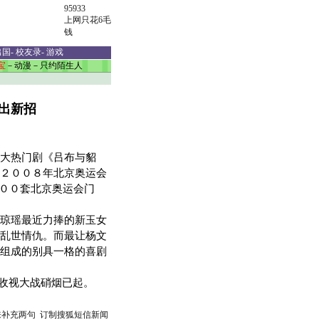
95933
上网只花6毛
钱
出国
-
校友录
-
游戏
宝
－
动漫
－
只约陌生人
叫出新招
大热门剧《吕布与貂
２００８年北京奥运会
１００套北京奥运会门
琼瑶最近力捧的新玉女
乱世情仇。而最让杨文
组成的别具一格的喜剧
的收视大战硝烟已起。
来补充两句
订制搜狐短信新闻