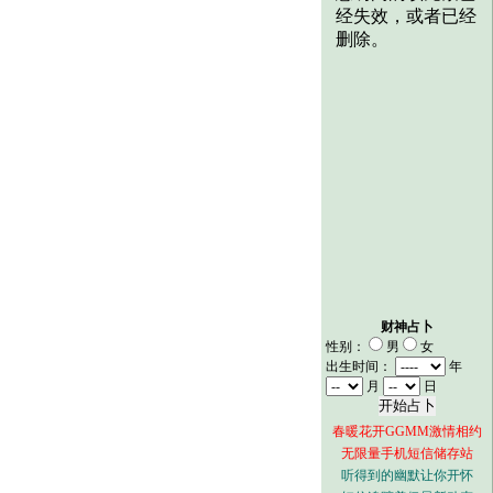
财神占卜
性别：
男
女
出生时间：
年
月
日
春暖花开GGMM激情相约
无限量手机短信储存站
听得到的幽默让你开怀