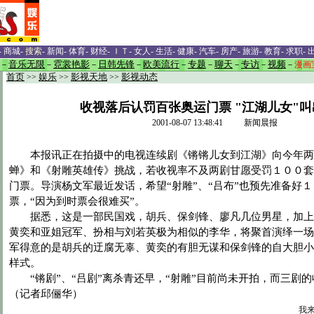
-
商城
-
搜索
-
新闻
-
体育
-
财经
-
ＩＴ
-
女人
-
生活
-
健康
-
汽车
-
房产
-
旅游
-
教育
-
求职
-
－
音乐无限
－
霓裳艳影
－
日韩先锋
－
欧美流行
－
专题
－
聊天
－
专访
－
视频
－
漫画
首页
>>
娱乐
>>
影视天地
>>
影视动态
收视落后认罚百张奥运门票 "江湖儿女"
2001-08-07 13:48:41 新闻晨报
本报讯正在拍摄中的电视连续剧《锵锵儿女到江湖》向今年两
蝉》和《射雕英雄传》挑战，若收视率不及两剧甘愿受罚１００套
门票。导演杨文军最近发话，希望“射雕”、“吕布”也预先准备好
票，“因为到时票会很难买”。
据悉，这是一部民国戏，胡兵、保剑锋、廖凡几位男星，加上
黄奕和亚姐冠军、扮相与刘若英极为相似的李华，将聚首演绎一场
军得意的是胡兵的迂腐无辜、黄奕的有胆无谋和保剑锋的自大胆小
样式。
“锵剧”、“吕剧”离杀青还早，“射雕”目前尚未开拍，而三剧
（记者邱俪华）
我