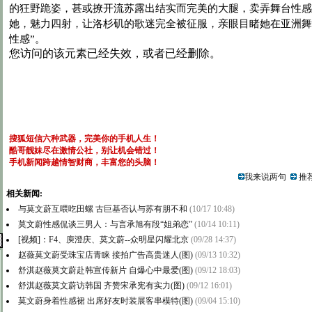
的狂野跪姿，甚或撩开流苏露出结实而完美的大腿，卖弄舞台性感
她，魅力四射，让洛杉矶的歌迷完全被征服，亲眼目睹她在亚洲舞
性感”。
搜狐短信六种武器，完美你的手机人生！
酷哥靓妹尽在激情公社，别让机会错过！
手机新闻跨越情智财商，丰富您的头脑！
我来说两句
推荐
相关新闻:
与莫文蔚互喂吃田螺 古巨基否认与苏有朋不和
(10/17 10:48)
莫文蔚性感侃谈三男人：与言承旭有段“姐弟恋”
(10/14 10:11)
[视频]：F4、庾澄庆、莫文蔚--众明星闪耀北京
(09/28 14:37)
赵薇莫文蔚受珠宝店青睐 接拍广告高贵迷人(图)
(09/13 10:32)
舒淇赵薇莫文蔚赴韩宣传新片 自爆心中最爱(图)
(09/12 18:03)
舒淇赵薇莫文蔚访韩国 齐赞宋承宪有实力(图)
(09/12 16:01)
莫文蔚身着性感裙 出席好友时装展客串模特(图)
(09/04 15:10)