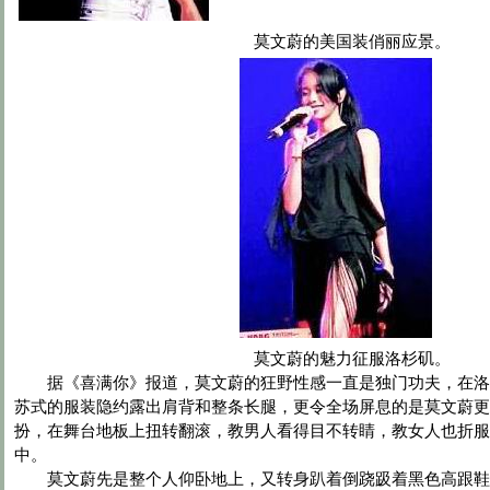
莫文蔚的美国装俏丽应景。
莫文蔚的魅力征服洛杉矶。
据《喜满你》报道，莫文蔚的狂野性感一直是独门功夫，在洛
苏式的服装隐约露出肩背和整条长腿，更令全场屏息的是莫文蔚更
扮，在舞台地板上扭转翻滚，教男人看得目不转睛，教女人也折服
中。
莫文蔚先是整个人仰卧地上，又转身趴着倒跷趿着黑色高跟鞋