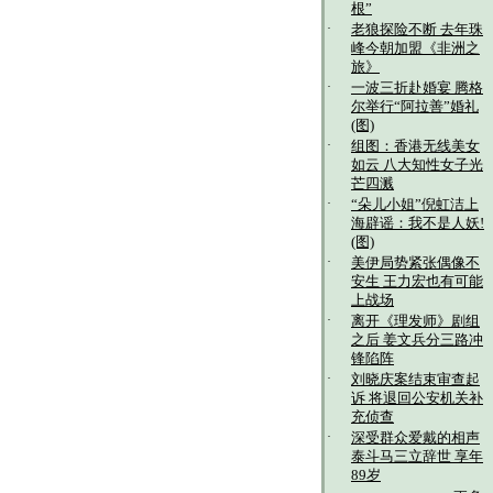
根”
·
老狼探险不断 去年珠
峰今朝加盟《非洲之
旅》
·
一波三折赴婚宴 腾格
尔举行“阿拉善”婚礼
(图)
·
组图：香港无线美女
如云 八大知性女子光
芒四溅
·
“朵儿小姐”倪虹洁上
海辟谣：我不是人妖!
(图)
·
美伊局势紧张偶像不
安生 王力宏也有可能
上战场
·
离开《理发师》剧组
之后 姜文兵分三路冲
锋陷阵
·
刘晓庆案结束审查起
诉 将退回公安机关补
充侦查
·
深受群众爱戴的相声
泰斗马三立辞世 享年
89岁