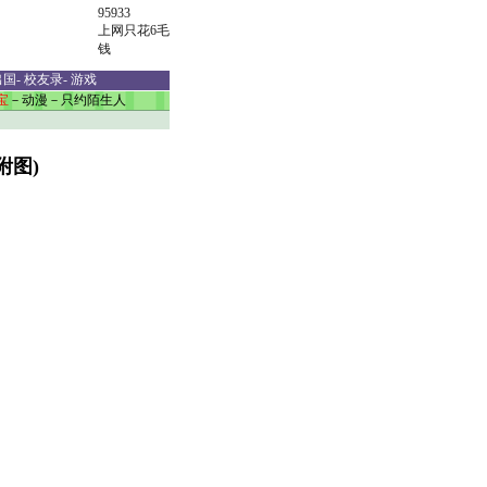
95933
上网只花6毛
钱
出国
-
校友录
-
游戏
宝
－
动漫
－
只约陌生人
附图)