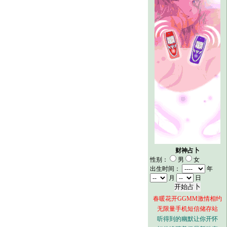
财神占卜
性别：
男
女
出生时间：
年
月
日
春暖花开GGMM激情相约
无限量手机短信储存站
听得到的幽默让你开怀