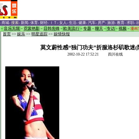
-
商城
-
搜索
-
新闻
-
体育
-
财经
-
ＩＴ
-
女人
-
生活
-
健康
-
汽车
-
房产
-
旅游
-
教育
-
求职
-
－
音乐无限
－
霓裳艳影
－
日韩先锋
－
欧美流行
－
专题
－
聊天
－
专访
－
视频
－
漫画
首页
>>
娱乐
>>
明星追踪
>>
娱情快报
莫文蔚性感“独门功夫”折服洛杉矶歌迷(
2002-10-22 17:52:21 四川在线