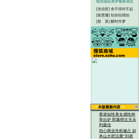
短信追踪美伊最新动态
[张信哲]
舍不得对不起
[陈慧珊]
怕你怕我怕
[那 英]
醒时作梦
本版最新内容
·
香港知性美女感性帅
哥出炉 郭蔼明古天乐
列最佳
·
担心商业先机被占 赵
本山大把注册“刘老