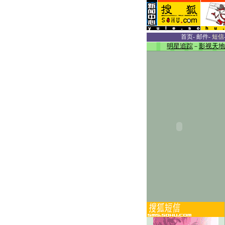
首页
-
邮件
-
短信
明星追踪
－
影视天地