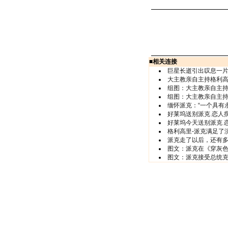
■
相关连接
巨星长逝引出叹息一
大主教亲自主持格利高
组图：大主教亲自主持
组图：大主教亲自主持
缅怀派克：“一个具有
好莱坞送别派克 恋人
好莱坞今天送别派克 
格利高里-派克满足了
派克走了以后，还有
图文：派克在《穿灰
图文：派克接受总统