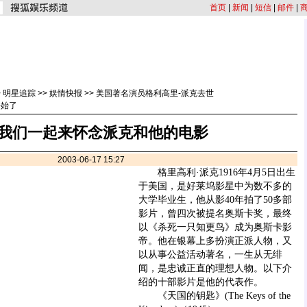
首页
|
新闻
|
短信
|
邮件
|
>
明星追踪
>>
娱情快报
>>
美国著名演员格利高里-派克去世
开始了
我们一起来怀念派克和他的电影
2003-06-17 15:27
格里高利·派克1916年4月5日出生
于美国，是好莱坞影星中为数不多的
大学毕业生，他从影40年拍了50多部
影片，曾四次被提名奥斯卡奖，最终
以《杀死一只知更鸟》成为奥斯卡影
帝。他在银幕上多扮演正派人物，又
以从事公益活动著名，一生从无绯
闻，是忠诚正直的理想人物。以下介
绍的十部影片是他的代表作。
《天国的钥匙》(The Keys of the