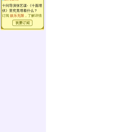
十问导演张艺谋-《十面埋
伏》里究竟埋着什么？
订阅
娱乐无限
，了解详情