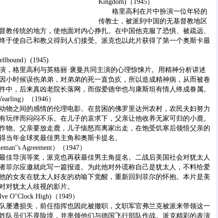
Kingdom)（1945）
格里高利在片中扮演一位年轻的
传教士，被派到中国的无基督教地区
督教传统的地方，使他面对内心挣扎。在中国他克服了恐惧、被疏远、
终于使自己和教义得到人们接受。派克也以此片获得了第一个奥斯卡最
und）(1945)
，格里高利与英格丽·褒曼共同主演的心理惊悚片。用精神分析讲述
因小时候误伤弟弟，对弟弟的死一直负疚，所以造成精神病，从而被卷
件中，后来真凶老院长落网，而假爱德华也与康斯坦有情人终成眷属。
ling）（1946）
物之间的感情的伦理电影。在贫困的佛罗里达州农村，农民夫妇努力
有玩伴而闷闷不乐。在儿子的哀求下，父亲让他收养无家可归的小鹿。
作物。父亲要放走鹿，儿子恼怒而离家出走，在饱受饥寒后领悟父亲的
得当年金球奖最佳男主角和奥斯卡提名。
''s Agreement）（1947）
佳导演等奖，派克也再获最佳男主角提名。二战后美国社会对犹太人
者菲尔应邀就此写一篇报道。为此他对外谎称自己是犹太人，不料给爱
他的女友在犹太人好友的劝喻下觉醒，重新回到菲尔的怀抱。本片是美
对对犹太人歧视的影片。
'Clock High)（1949）
屡遭损失，前任指挥也因此被撤职，文职军官弗兰克被派来带领这一
炸队员们不畏险境，并率领他们与德国飞行部队作战。派克精彩的表演