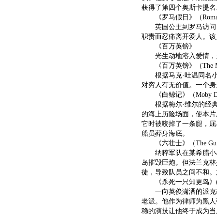
获得了第四个奥斯卡提名
《罗马假日》（Roman Ho
英国公主到罗马访问，
职责而忍痛离开爱人。该
《百万英镑》
光生动地溶入爱情，是
《百万英镑》（The Millio
根据马克·吐温同名小
对穷人有无价值。一个身
《白鲸记》（Moby Dick
根据梅尔·维尔的经典
的海上历险场面，使本片
它时被咬掉了一条腿，屈
船员葬身海底。
《六壮士》（The Guns of
纳粹军队在某希腊小岛
岛摧毁巨炮。但法兰克林
徒，导致队员之间不和。
《杀死一只知更鸟》(To Kill
一向英俊潇洒的派克改
老派。他作为律师为黑人
稳的演技让他终于成为当