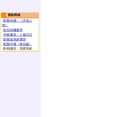
搜狐商城
·
影视
|
央视：《天龙八
部》
·
音乐
|
珍藏蔡琴
·
书籍
|
暴笑－八戒日记
·
影视
|
蓝色的诱惑
·
影视
|
中毒（终结篇）
·
影视
|
爆笑：我爱我家