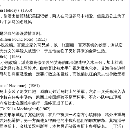
。
liday）(1953)
偷溜出使馆结识美国记者，两人在同游罗马中相爱。但最后公主为了
片中罗马的名胜风
经典的浪漫爱情喜剧。
n Pound Note）(1953)
说改编。富豪之家的两兄弟，以一张面额一百万英镑的钞票，测试它
无分文的年轻人被选中，于是他面临了突如其来的全新生活。
）(1956)
小说改编，派克将高傲倔强的艾海伯船长塑造得入木三分，加上壮观
成为经典海上冒险片。白鲸莫比被水手们视为魔鬼化身。艾海伯在追捕
辱与伤痛更激发他一定要打败这条巨鲸，而他偏执狂的意志也导致无辜
 Navarone）(1961)
上安装了两支巨炮，威胁到邻近岛屿上的英军，六名士兵受命潜入该
少校在任务中受伤，凯西上校因经验不足而坏事。不久小队中出现叛
六名壮士在困难中前行，最终完成了任务。
 a Mockingbird)(1962)
变形象戴起了宽边眼镜，在片中扮演一名南方小镇律师，格外庄重与
强奸犯辩护，另一方面他又得向他的小孩和他们的朋友解释。其精湛平
届奥斯卡、金球奖双料影帝，本片另还获得奥斯卡多项提名。（丁沂）