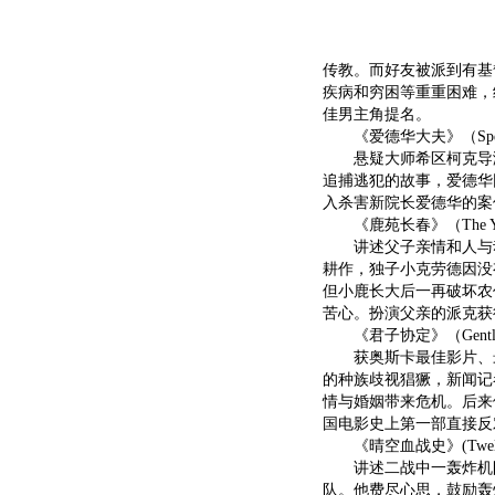
传教。而好友被派到有基
疾病和穷困等重重困难，
佳男主角提名。
《爱德华大夫》（Spellbo
悬疑大师希区柯克导演
追捕逃犯的故事，爱德华
入杀害新院长爱德华的案
《鹿苑长春》（The Year
讲述父子亲情和人与动
耕作，独子小克劳德因没
但小鹿长大后一再破坏农
苦心。扮演父亲的派克获
《君子协定》（Gentleman
获奥斯卡最佳影片、最
的种族歧视猖獗，新闻记
情与婚姻带来危机。后来
国电影史上第一部直接反
《晴空血战史》(Twelve O'
讲述二战中一轰炸机队
队。他费尽心思，鼓励轰