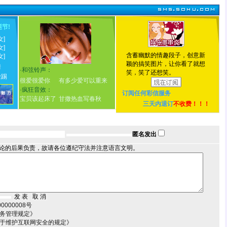
诞节
!
女]
女]
含蓄幽默的情趣段子，创意新
女]
颖的搞笑图片，让你看了就想
情
·
和弦铃声：
笑，笑了还想笑。
脸踢
很爱很爱你
有多少爱可以重来
·
疯狂音效：
订阅任何
彩信服务
宝贝该起床了
甘撒热血写春秋
三天内退订
不收费！！！
匿名发出
论的后果负责，故请各位遵纪守法并注意语言文明。
000008号
服务管理规定》
关于维护互联网安全的规定》