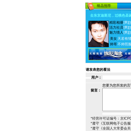
去东京迪斯尼，过桃色圣
精彩相册
[男]
[
活力社员
[男]
[
魅力情人
[男]
[
美女
天若有
帅哥
不帅照
请发表您的看法
用户：
您要为您所发的言
留言：
*经营许可证编号：京ICP00
*遵守《互联网电子公告
*遵守《全国人大常委会