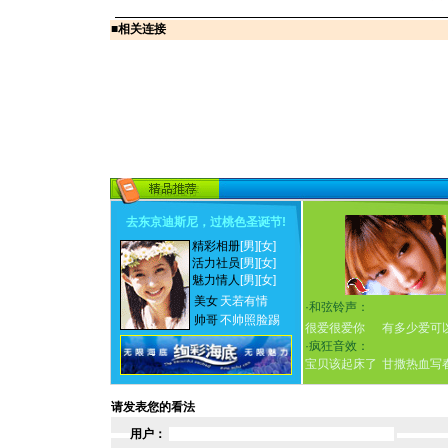
■
相关连接
去东京迪斯尼，过桃色圣诞节
!
精彩相册
[男]
[女]
活力社员
[男]
[女]
魅力情人
[男]
[女]
美女
天若有情
·
和弦铃声：
帅哥
不帅照脸踢
很爱很爱你
有多少爱可
·
疯狂音效：
宝贝该起床了
甘撒热血写
请发表您的看法
用户：