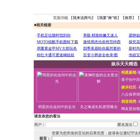
页面功能 【
我来说两句
】【
我要“揪”错
】【
推荐
】【
■
相关链接
娱乐天天精选
·
明星新闻
-
·
章子怡中田
·
娱乐社区
-
·
八位保养得
·
我音我秀
-
明星的化妆间中的走光
关之琳成长私密照曝光
·
网友原创视
请发表您的看法
用户：
匿名发出
您要为您所发的言论的后果负责，故请各位遵纪守法
留言：