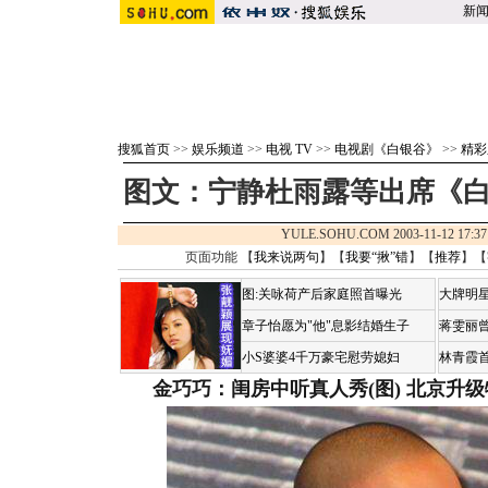
新
搜狐首页
>>
娱乐频道
>>
电视 TV
>>
电视剧《白银谷》
>>
精彩
图文：宁静杜雨露等出席《白
YULE.SOHU.COM 2003-11-12 1
页面功能 【
我来说两句
】【
我要“揪”错
】【
推荐
】【
图:关咏荷产后家庭照首曝光
大牌明星
章子怡愿为"他"息影结婚生子
蒋雯丽
小S婆婆4千万豪宅慰劳媳妇
林青霞
金巧巧：闺房中听真人秀(图)
北京升级