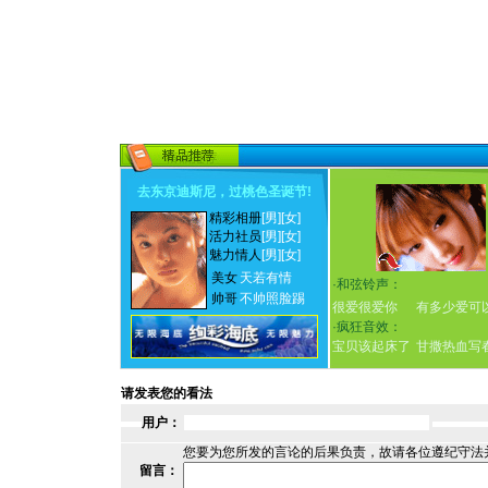
去东京迪斯尼，过桃色圣诞节
!
精彩相册
[男]
[女]
活力社员
[男]
[女]
魅力情人
[男]
[女]
美女
天若有情
·
和弦铃声：
帅哥
不帅照脸踢
很爱很爱你
有多少爱可
·
疯狂音效：
宝贝该起床了
甘撒热血写
请发表您的看法
用户：
您要为您所发的言论的后果负责，故请各位遵纪守法
留言：