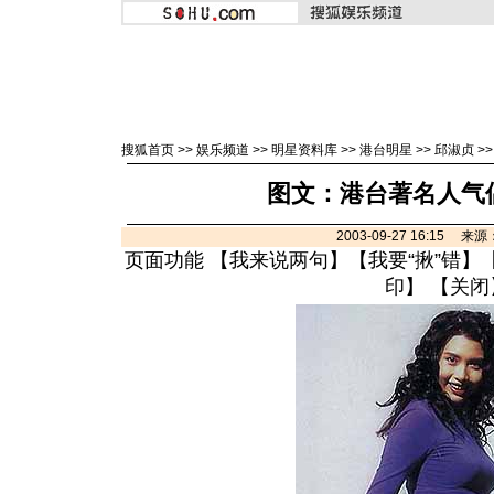
搜狐首页
>>
娱乐频道
>>
明星资料库
>>
港台明星
>>
邱淑贞
>
图文：港台著名人气偶
2003-09-27 16:15 
页面功能 【
我来说两句
】【
我要“揪”错
】
印
】 【
关闭