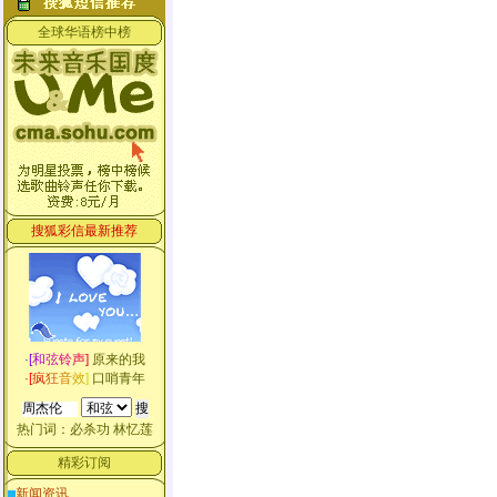
全球华语榜中榜
搜狐彩信最新推荐
·
[
和
弦
铃
声
]
原来的我
·
[
疯
狂
音
效
]
口哨青年
热门词：
必杀功
林忆莲
精彩订阅
新闻资讯