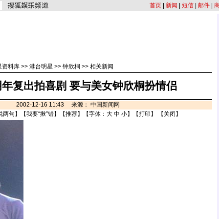
首页
|
新闻
|
短信
|
邮件
|
星资料库
>>
港台明星
>>
钟欣桐
>>
相关新闻
明年复出拍喜剧 要与美女钟欣桐扮情侣
2002-12-16 11:43 来源： 中国新闻网
说两句
】【
我要“揪”错
】【
推荐
】【字体：
大
中
小
】【
打印
】 【
关闭
】