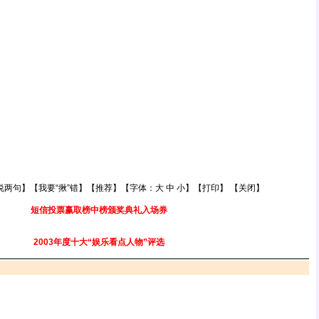
说两句
】【
我要“揪”错
】【
推荐
】【字体：
大
中
小
】【
打印
】 【
关闭
】
短信投票赢取榜中榜颁奖典礼入场券
2003年度十大“娱乐看点人物”评选