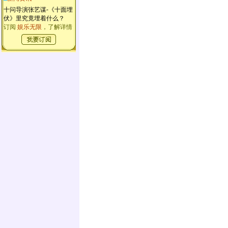
十问导演张艺谋-《十面埋
伏》里究竟埋着什么？
订阅
娱乐无限
，了解详情