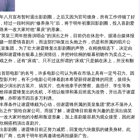
年八月宣布暂时退出影剧圈，之后又因为官司缠身，所有工作停顿了好
，经过一段时间的“修养身习”后，将于明年初重回影剧圈，投入喜剧爱
路来一改大家对他“暴戾”的形象。
英皇三周年慈善演唱会”的演出之外，目前仍在休息中。据港台媒体报
摄一部爱情喜剧片，而这部打响复出头炮之作，仍是和所属的唱片公
英皇集团，为了壮大谢霆锋复出影剧圈的声势，在精挑细选下，决定由
桐和谢霆锋在银幕上扮演情侣，并把钟欣桐的银幕初吻作为卖点之一。
戏之外，还有“床戏”。只不过这所谓的“床戏”只是躺在床上，并没有翻
首部电影”的名号，许多电影公司认为将在市场上具有一定号召力。因
型影片时，有不少电影公司捧着剧本希望获得谢霆锋的同意，拔得头
较少演出的古装片、搞笑片、也有他拿手的警察、蛊惑仔、学生等角
抢得谢霆锋复出的先机，不惜以银弹和幕后班底为攻势，开出高于谢霆
酬，亦即港币四百多万利诱。
厚条件让谢霆锋颇为心动，但谢霆锋所属的英皇集团“肥水不落外人
复出之作”留给自家公司。而据了解，谢霆锋目前最有兴趣的是演出搞笑
一改大家对他的冷酷和叛逆形象，加上喜剧最容易为观众接受，因此谢
欣桐搭档演出喜剧片。
影剧圈，谢霆锋目前正努力减肥，回复他六块腹肌的健美身材。此
鞋厂商，也将于明年初再邀请他再拍摄新广告。