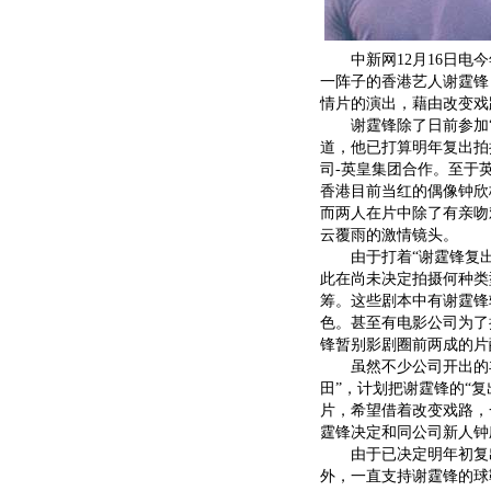
中新网12月16日电今
一阵子的香港艺人谢霆锋
情片的演出，藉由改变戏
谢霆锋除了日前参加“
道，他已打算明年复出拍
司-英皇集团合作。至于
香港目前当红的偶像钟欣
而两人在片中除了有亲吻
云覆雨的激情镜头。
由于打着“谢霆锋复出
此在尚未决定拍摄何种类
筹。这些剧本中有谢霆锋
色。甚至有电影公司为了
锋暂别影剧圈前两成的片
虽然不少公司开出的丰
田”，计划把谢霆锋的“
片，希望借着改变戏路，
霆锋决定和同公司新人钟
由于已决定明年初复出
外，一直支持谢霆锋的球