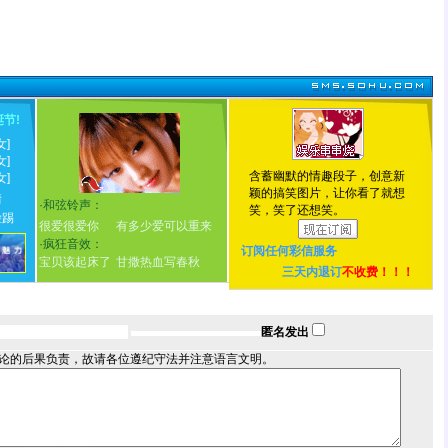
诞节
!
女]
女]
含蓄幽默的情趣段子，创意新
女]
颖的搞笑图片，让你看了就想
情
·
和弦铃声：
笑，笑了还想笑。
脸踢
很爱很爱你
有多少爱可以重来
·
疯狂音效：
订阅任何
彩信服务
宝贝该起床了
甘撒热血写春秋
三天内退订
不收费！！！
匿名发出
论的后果负责，故请各位遵纪守法并注意语言文明。