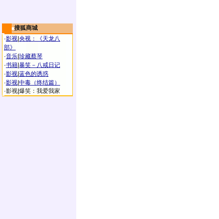
搜狐商城
·
影视
|
央视：《天龙八
部》
·
音乐
|
珍藏蔡琴
·
书籍
|
暴笑－八戒日记
·
影视
|
蓝色的诱惑
·
影视
|
中毒（终结篇）
·
影视
|
爆笑：我爱我家