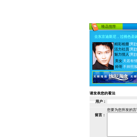
去东京迪斯尼，过桃色圣
精彩相册
[男]
[
活力社员
[男]
[
魅力情人
[男]
[
美女
天若有
帅哥
不帅照
请发表您的看法
用户：
您要为您所发的言
留言：