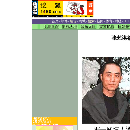
首页
-
邮件
-
短信
-
商城
-
搜索
-
新闻
-
体育
-
财经
-
Ｉ
明星追踪
－
影视天地
－
音乐无限
－
霓裳艳影
－
日韩先
张艺谋欲
据一知情人透露