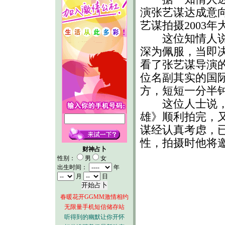
演张艺谋达成意向
艺谋拍摄2003
这位知情人说，
深为佩服，当即
看了张艺谋导演
位名副其实的国
方，短短一分半
这位人士说，张
雄》顺利拍完，
谋经认真考虑，
性，拍摄时他将邀
财神占卜
性别：
男
女
出生时间：
年
月
日
春暖花开GGMM激情相约
无限量手机短信储存站
听得到的幽默让你开怀