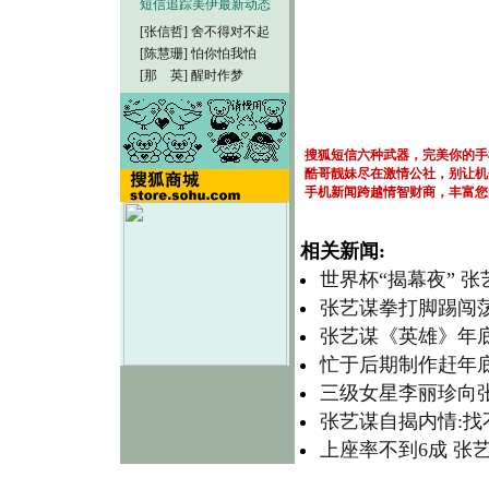
短信追踪美伊最新动态
[张信哲]
舍不得对不起
[陈慧珊]
怕你怕我怕
[那 英]
醒时作梦
搜狐短信六种武器，完美你的手
酷哥靓妹尽在激情公社，别让机
手机新闻跨越情智财商，丰富您
相关新闻:
世界杯“揭幕夜” 
张艺谋拳打脚踢闯荡
张艺谋《英雄》年底
忙于后期制作赶年底
三级女星李丽珍向张
张艺谋自揭内情:找
上座率不到6成 张