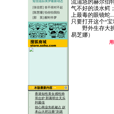
流湍急的赫尔伯
短信追踪美伊最新动态
气不好的淡水鳄
[张信哲]
舍不得对不起
[陈慧珊]
怕你怕我怕
上最毒的眼镜蛇
[那 英]
醒时作梦
只要打开这个“宝
野外生存大挑战
易芝娜）
用
本版最新内容
·
香港知性美女感性帅
哥出炉 郭蔼明古天乐
列最佳
·
担心商业先机被占 赵
本山大把注册“刘老