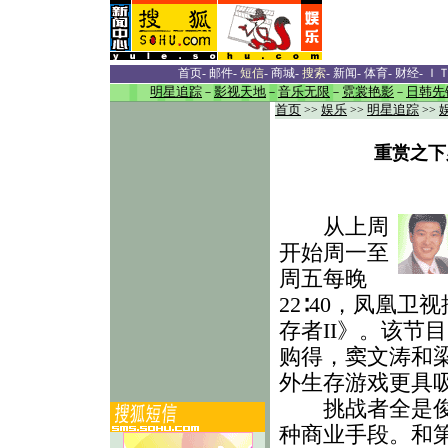
首页
-
邮件
-
短信
-
商城
-
搜索
-
新闻
-
体育
-
财经
-
Ｉ
明星追踪
－
影视天地
－
音乐无限
－
霓裳艳影
－
日韩先
首页
>>
娱乐
>>
明星追踪
>>
重赏之下
从上周
开始周一至
周五每晚
22∶40，凤凰
存者II》。该节
购得，窦文涛和
外生存游戏更具
挑战者全是俊男
种商业手段。和第