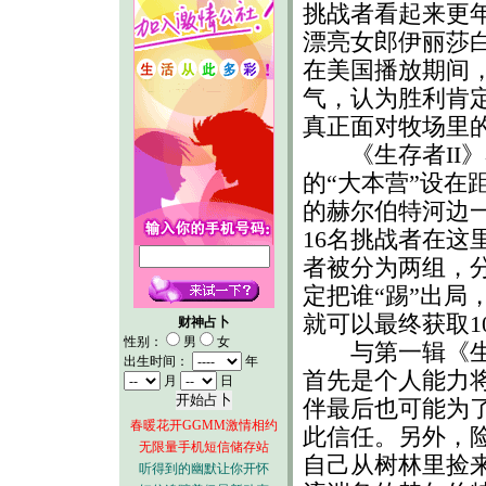
挑战者看起来更
漂亮女郎伊丽莎
在美国播放期间
气，认为胜利肯
真正面对牧场里
《生存者II》
的“大本营”设在
的赫尔伯特河边
16名挑战者在这
者被分为两组，分
定把谁“踢”出局
就可以最终获取1
财神占卜
性别：
男
女
与第一辑《生存
出生时间：
年
首先是个人能力
月
日
伴最后也可能为了
春暖花开GGMM激情相约
此信任。另外，
无限量手机短信储存站
自己从树林里捡
听得到的幽默让你开怀