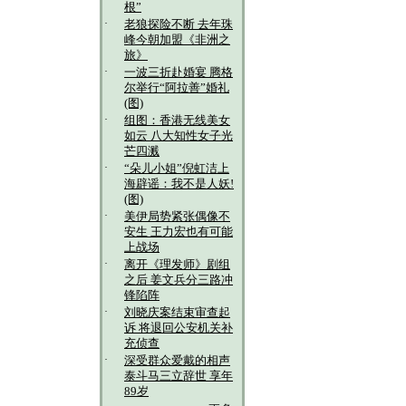
根”
·
老狼探险不断 去年珠
峰今朝加盟《非洲之
旅》
·
一波三折赴婚宴 腾格
尔举行“阿拉善”婚礼
(图)
·
组图：香港无线美女
如云 八大知性女子光
芒四溅
·
“朵儿小姐”倪虹洁上
海辟谣：我不是人妖!
(图)
·
美伊局势紧张偶像不
安生 王力宏也有可能
上战场
·
离开《理发师》剧组
之后 姜文兵分三路冲
锋陷阵
·
刘晓庆案结束审查起
诉 将退回公安机关补
充侦查
·
深受群众爱戴的相声
泰斗马三立辞世 享年
89岁