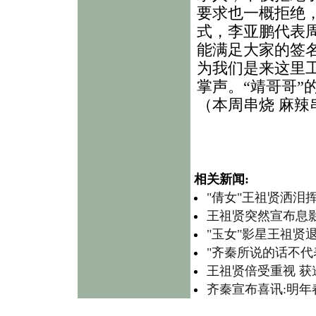
要求也一概拒绝
式，李亚鹏代表
能满足大家的签
为我们是来这里
掌声。“靖哥哥”
（本周串烧 麻辣
相关新闻:
"倩女"王祖贤洒泪
王祖贤突然宣布息
"玉女"影星王祖贤
"齐秦所说的话不代
王祖贤倍受重视 获
齐秦宣布喜讯:明