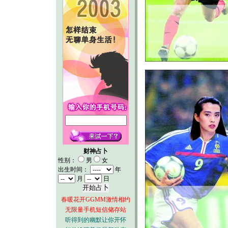
财神占卜
性别：
男
女
出生时间：
年
月
日
春暖花开GGMM激情相约
无限量手机短信储存站
听得到的幽默让你开怀