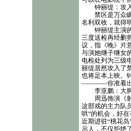
钟丽缇：攻入
禁区是万众瞩目
名利双收，就得
钟丽缇主演的泰
三度送检再经删
议，指《晚》片
与演她继子继女
电检处列为三级
丽缇居然攻入了
也将足本上映。
————你准看
李亚鹏：大脚
周迅饰演《射雕
这部戏的主力队
哄”的机会，好在
近期进驻“桃花岛
示人，不仅拒绝