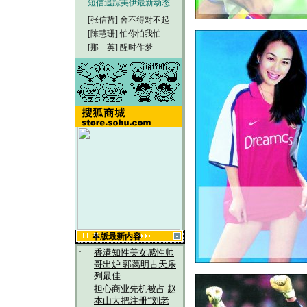
短信追踪美伊最新动态
[张信哲]
舍不得对不起
[陈慧珊]
怕你怕我怕
[那 英]
醒时作梦
本版最新内容
·
香港知性美女感性帅
哥出炉 郭蔼明古天乐
列最佳
·
担心商业先机被占 赵
本山大把注册“刘老