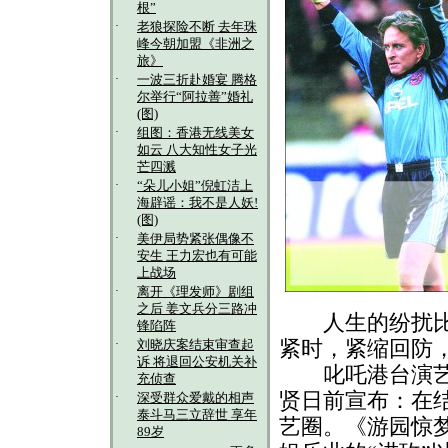
根”
·
老狼探险不断 去年珠
峰今朝加盟《非洲之
旅》
·
一波三折赴婚宴 腾格
尔举行“阿拉善”婚礼
(图)
·
组图：香港无线美女
如云 八大知性女子光
芒四溅
·
“朵儿小姐”倪虹洁上
海辟谣：我不是人妖!
(图)
·
美伊局势紧张偶像不
安生 王力宏也有可能
上战场
·
离开《理发师》剧组
之后 姜文兵分三路冲
人生的纷扰比球
锋陷阵
紧时，紧缩回防
·
刘晓庆案结束审查起
诉 将退回公安机关补
叱吒港台演艺圈
充侦查
贤日前宣布：在
·
深受群众爱戴的相声
泰斗马三立辞世 享年
艺圈。《游园惊
89岁