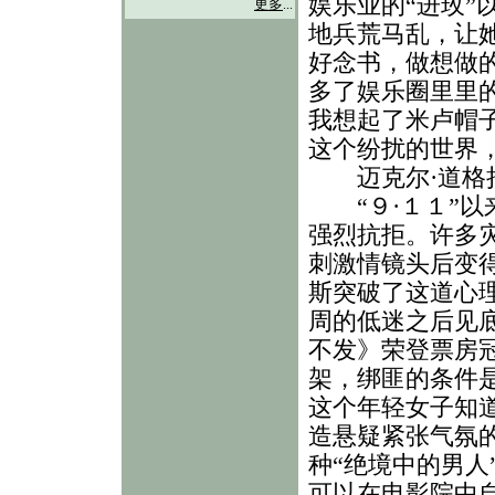
娱乐业的“进玫”
更多
...
地兵荒马乱，让
好念书，做想做
多了娱乐圈里里
我想起了米卢帽子
这个纷扰的世界
迈克尔·道格
“９·１１”以
强烈抗拒。许多
刺激情镜头后变
斯突破了这道心
周的低迷之后见
不发》荣登票房
架，绑匪的条件
这个年轻女子知
造悬疑紧张气氛
种“绝境中的男人
可以在电影院中