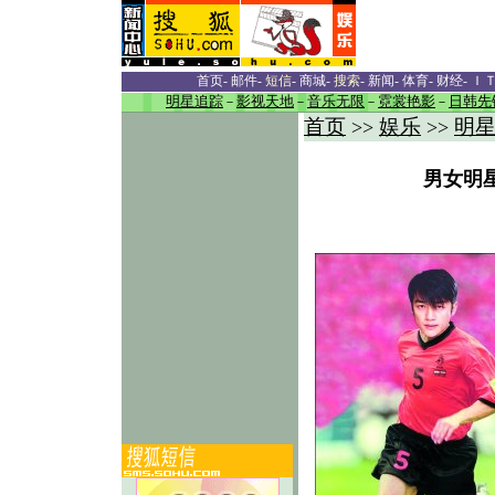
首页
-
邮件
-
短信
-
商城
-
搜索
-
新闻
-
体育
-
财经
-
Ｉ
明星追踪
－
影视天地
－
音乐无限
－
霓裳艳影
－
日韩先
首页
娱乐
明
>>
>>
男女明星