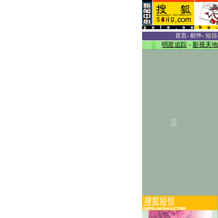
首页
-
邮件
-
短信
明星追踪
－
影视天地