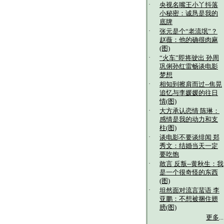
·
央视名嘴王小丫抖落
小秘密：诚恳是我的
底牌
·
张元是个“老流氓”？
赵薇：他的确很肉麻
(图)
·
“火车”即将驶出 孙周
巩俐孙红雷畅谈电影
梦想
·
相知到擦肩而过--焦晃
追忆与李媛媛的往日
情(图)
·
大方承认恋情 陈琳：
感情是我的动力和支
柱(图)
·
谈电影不要谈绯闻 郑
秀文：结婚当天一定
要吃饱
·
敢言 反叛--黄秋生：我
是一个很奇怪的东西
(图)
·
坦然面对流言蜚语 李
亚鹏：不想被捆住翅
膀(图)
更多
...