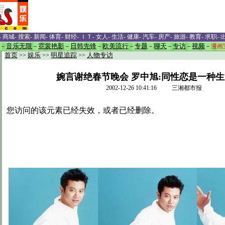
-
商城
-
搜索
-
新闻
-
体育
-
财经
-
ＩＴ
-
女人
-
生活
-
健康
-
汽车
-
房产
-
旅游
-
教育
-
求职
-
－
音乐无限
－
霓裳艳影
－
日韩先锋
－
欧美流行
－
专题
－
聊天
－
专访
－
视频
－
漫画
首页
>>
娱乐
>>
明星追踪
>>
人物专访
婉言谢绝春节晚会 罗中旭:同性恋是一种
2002-12-26 10:41:16 三湘都市报