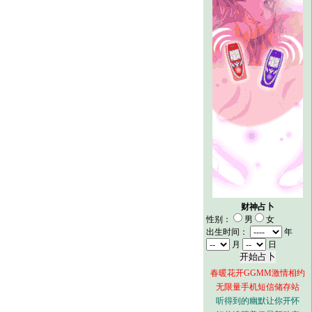
财神占卜
性别：
男
女
出生时间：
年
月
日
春暖花开GGMM激情相约
无限量手机短信储存站
听得到的幽默让你开怀