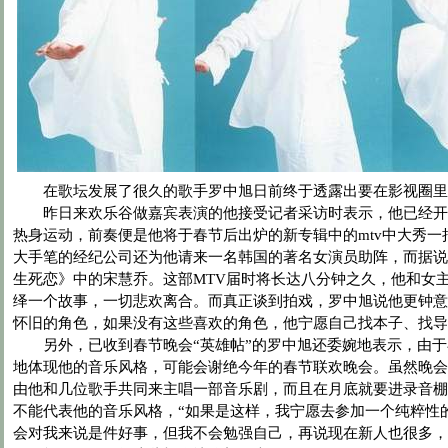
在歌坛发展了很久的歌手罗中旭日前终于透露出要在影视圈里
昨日来欢乐谷做嘉宾表演的他接受记者采访时表示，他已经开
热身运动，前奏便是他将于春节后出炉的新专辑中的mtv中大秀一
大手笔的经纪公司还为他请来一名韩国的著名女演员助阵，而据说
生死恋》中的宋慧乔。这部MTV届时将长达八分钟之久，他和女
绎一个故事，一切悲欢离合。而真正谈到拍戏，罗中旭说他更钟意
怀旧的角色，如果没有这些喜欢的角色，他宁愿自己找本子、找导
另外，已收到春节晚会“英雄帖”的罗中旭还委婉地表示，由于
地体现他的音乐风格，可能会谢绝今年的春节联欢晚会。虽然晚会
由他和几位歌手共同来主唱一部音乐剧，而且在月底就要进录音棚
不能代表他的音乐风格，“如果是这样，我宁愿去参加一个纯粹性
会对我来说是件好事，但我不会勉强自己，再说现在新人也很多，