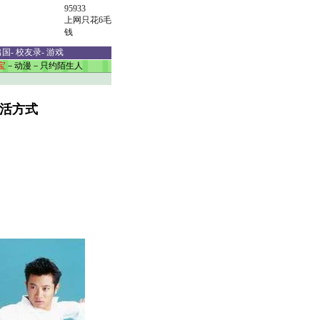
95933
上网只花6毛
钱
出国
-
校友录
-
游戏
宝
－
动漫
－
只约陌生人
生活方式