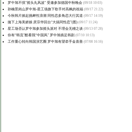
罗中旭不惧"摇头丸风波" 受邀参加德国中秋晚会
(09/18 10:03)
孙楠景岗山罗中旭-星工场旗下歌手对高枫的祝福
(09/17 21:22)
今秋韩片掀起挑衅性浪潮 同性恋多角恋大行其道
(09/17 14:19)
拋下上海美娇娘 庹宗华回台“大搞同性恋”(图)
(09/17 11:24)
星工场否认罗中旭参加摇头派对 不理会无稽之谈
(09/13 07:28)
你有“韩流”酷看我“中国风” 罗中旭插足韩剧
(07/10 10:13)
工作重心转向韩国演艺圈 罗中旭有望牵手金喜善
(07/08 16:16)