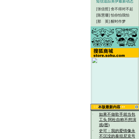
短信追踪美伊最新动态
[张信哲]
舍不得对不起
[陈慧珊]
怕你怕我怕
[那 英]
醒时作梦
本版最新内容
·
如果不做歌手就当包
工头 阿杜自称不想演
戏(图)
·
史可：我的爱情像永
不沉没的泰坦尼克号