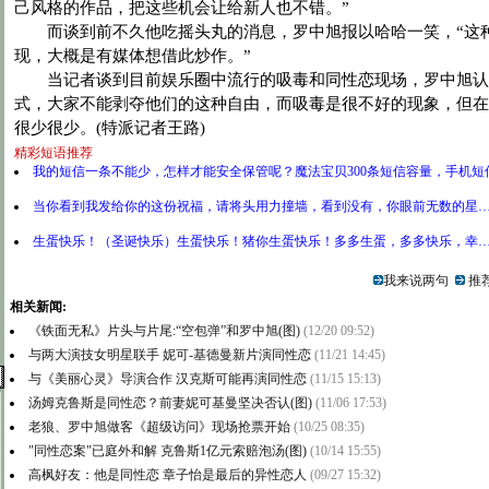
己风格的作品，把这些机会让给新人也不错。”
而谈到前不久他吃摇头丸的消息，罗中旭报以哈哈一笑，“这
现，大概是有媒体想借此炒作。”
当记者谈到目前娱乐圈中流行的吸毒和同性恋现场，罗中旭认
式，大家不能剥夺他们的这种自由，而吸毒是很不好的现象，但在
很少很少。(特派记者王路)
精彩短语推荐
我的短信一条不能少，怎样才能安全保管呢？魔法宝贝300条短信容量，手机短
当你看到我发给你的这份祝福，请将头用力撞墙，看到没有，你眼前无数的星…
生蛋快乐！（圣诞快乐）生蛋快乐！猪你生蛋快乐！多多生蛋，多多快乐，幸…
我来说两句
推荐
相关新闻:
《铁面无私》片头与片尾:“空包弹”和罗中旭(图)
(12/20 09:52)
与两大演技女明星联手 妮可-基德曼新片演同性恋
(11/21 14:45)
与《美丽心灵》导演合作 汉克斯可能再演同性恋
(11/15 15:13)
汤姆克鲁斯是同性恋？前妻妮可基曼坚决否认(图)
(11/06 17:53)
老狼、罗中旭做客《超级访问》现场抢票开始
(10/25 08:35)
"同性恋案"已庭外和解 克鲁斯1亿元索赔泡汤(图)
(10/14 15:55)
高枫好友：他是同性恋 章子怡是最后的异性恋人
(09/27 15:32)