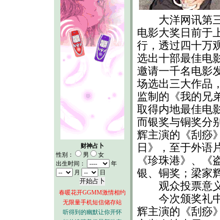
大洋网讯第三
电影大奖日前于
行，透过四十万
选出十部最佳电
邀请一千名电影
场选出三大作品
监制的《我的兄
取得内地最佳电
而银奖与铜奖分
辉主演的《刮痧
日》，至于外语
财神占卜
性别：
男
女
《珍珠港》、《
出生时间：
年
银、铜奖；梁家
月
日
观众投票意
春暖花开GGMM激情相约
今次颁奖礼中，
无限量手机短信储存站
辉主演的《刮痧
听得到的幽默让你开怀