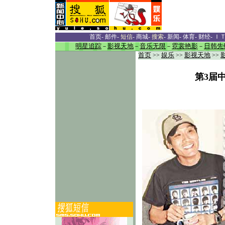
首页
-
邮件
-
短信
-
商城
-
搜索
-
新闻
-
体育
-
财经
-
Ｉ
明星追踪
－
影视天地
－
音乐无限
－
霓裳艳影
－
日韩先
首页
>>
娱乐
>>
影视天地
>>
第3届