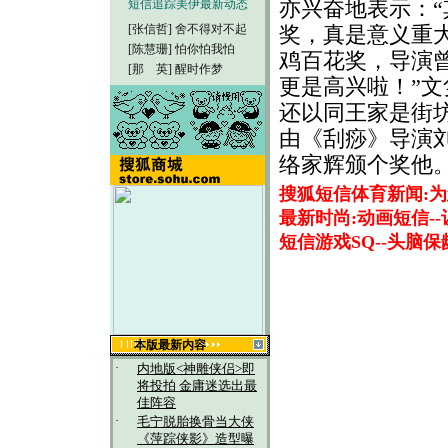
亦兴奋地表示：
短信追踪美伊最新动态
[张信哲]
舍不得对不起
奖，真是意义重
[陈慧珊]
怕你怕我怕
鸡百花奖，导演
[那 英]
醒时作梦
更是高兴啦！”文
还以同王家是街
由《刮痧》导演
络家辉颁个奖他。
搜狐短信体育新闻:
最新时尚:动画短信-
短信游戏SQ--头脑
本版最新内容
·
内地版<神雕侠侣>即
将投拍 金庸迷选出最
佳阵容
·
毛宁脱胎换骨当大侠
《萍踪侠影》造型曝