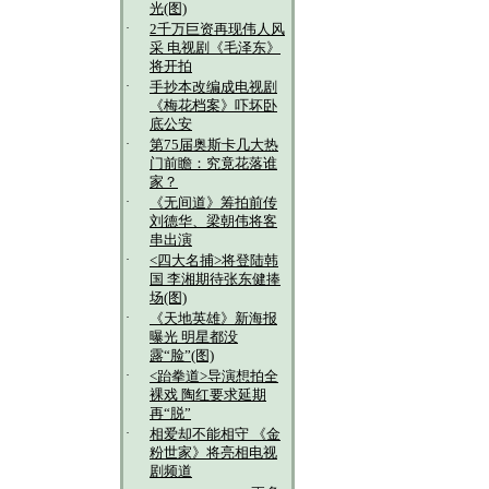
光(图)
·
2千万巨资再现伟人风
采 电视剧《毛泽东》
将开拍
·
手抄本改编成电视剧
《梅花档案》吓坏卧
底公安
·
第75届奥斯卡几大热
门前瞻：究竟花落谁
家？
·
《无间道》筹拍前传
刘德华、梁朝伟将客
串出演
·
<四大名捕>将登陆韩
国 李湘期待张东健捧
场(图)
·
《天地英雄》新海报
曝光 明星都没
露“脸”(图)
·
<跆拳道>导演想拍全
裸戏 陶红要求延期
再“脱”
·
相爱却不能相守 《金
粉世家》将亮相电视
剧频道